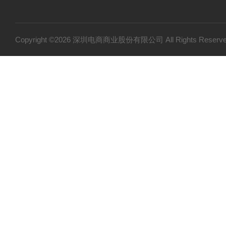
仪器仪表
光学设备
特殊光源
Copyright ©2026 深圳电商商业股份有限公司 All Rights Res
实验室器材
电工电气
作业工具
代理品牌
胶水
工具
五金工具
工业工具
切割工具
耗材
干燥设备