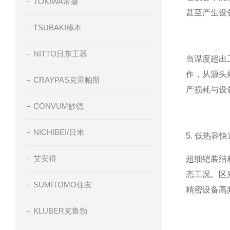
TOKIWA常磐
甚至产生设
TSUBAKI椿本
NITTO日东工器
当温度超出
作，从源头
CRAYPAS克雷帕斯
产损耗与设
CONVUM妙德
NICHIBEI/日米
5. 低热容
艾安得
超细铠装结
态工况。区
SUMITOMO住友
精密设备高
KLUBER克鲁勃