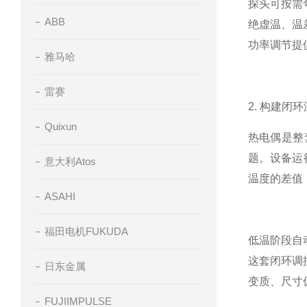
探头可按需
ABB
绝虚温、温
功率调节提
雅马哈
雷赛
2. 构建
Quixun
热电偶是整
题。设备运
意大利Atos
温度的差值，
ASAHI
福田电机FUKUDA
低温阶段自
这套闭环调
日东金属
变质、尺寸
FUJIIMPULSE