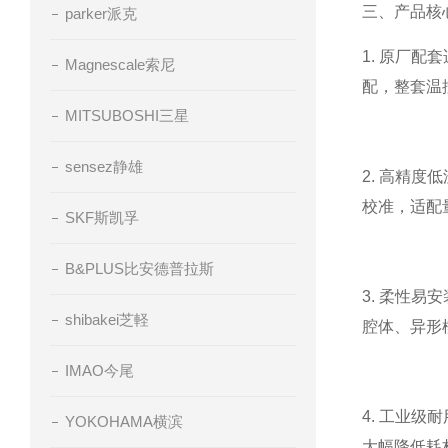
三、产品核
parker派克
1. 原厂
Magnescale索尼
配，整套温
MITSUBOSHI三星
sensez静雄
2. 高精
校准，适配
SKF斯凯孚
B&PLUS比安德普拉斯
3. 柔性
shibakei芝軽
腔体、异形
IMAO今尾
4. 工业
YOKOHAMA横滨
大幅降低耗