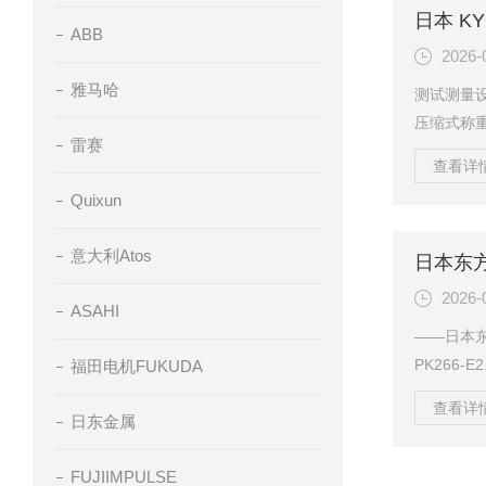
设计，配
ABB
出。这使得
2026-
雅马哈
测试测量设
压缩式称
雷赛
核心优势
查看详情
严苛工业
Quixun
亮点1.小
约5g，固
意大利Atos
固定，适
额定容量：5
2026-
ASAHI
——日本东
PK266
福田电机FUKUDA
工、环保
查看详情
提供稳定
日东金属
的产品矩
FUJIIMPULSE
业，日本东