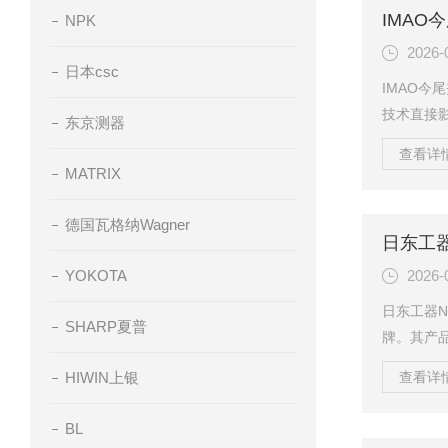
NPK
中的静电
样器具摩
2026-
日本csc
器...
IMAO
技术直接
东京测器
准则，贯
查看详情
用要点，
MATRIX
加工质量
定一个平
德国瓦格纳Wagner
日东工器
点，构建
程中发生位
YOKOTA
2026-
日东工器N
SHARP夏普
牌。其产
造，在各
HIWIN上银
查看详情
的提升。
制与专业
BL
动设计在