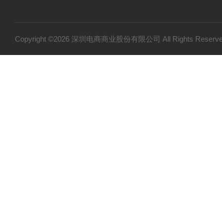
仪器仪表
光学设备
特殊光源
Copyright ©2026 深圳电商商业股份有限公司 All Rights Res
实验室器材
电工电气
作业工具
代理品牌
胶水
工具
五金工具
工业工具
切割工具
耗材
干燥设备