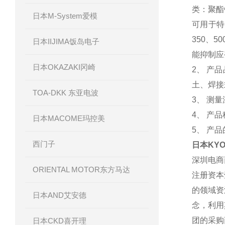
类：聚酯
日本M-System爱模
可用于特
350、50
日本IIJIMA饭岛电子
能抑制应
日本OKAZAKI冈崎
2、 产
土、焊接
TOA-DKK 东亚电波
3、 测量
4、 产
日本MACOME玛控美
5、 产
西门子
日本KY
深圳电商
ORIENTAL MOTOR东方马达
注册资本
的领域资
日本AND艾安德
念，利用
团的采购
日本CKD喜开理