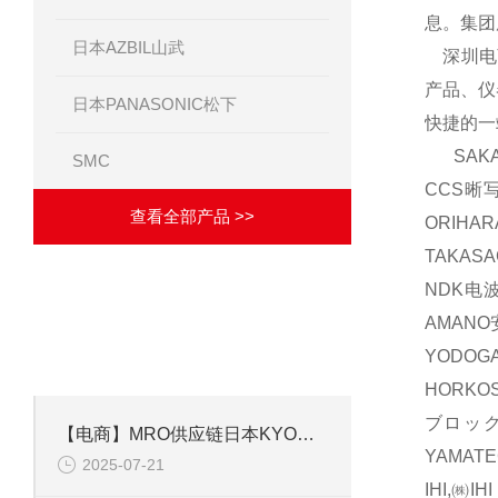
息。集团
日本AZBIL山武
深圳电商
产品、仪
日本PANASONIC松下
快捷的一
SAKA
SMC
CCS晰
查看全部产品 >>
ORIH
TAKAS
NDK电波
·
相关文章
ARTICLES
AMAN
致力于成为优秀的解决方案供应商！
YODOG
HORKO
ブロック
【电商】MRO供应链日本KYOWA共和 应变片 KFGS-1-350-C1-23L5M3R
YAMAT
2025-07-21
IHI,㈱