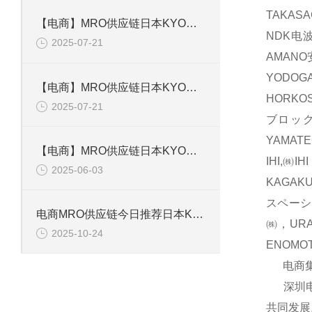
TAKAS
【电商】MRO供应链日本KYOWA共和 应变片 KFGS-1-120-D16-11L5M3S
NDK电波
2025-07-21
AMAN
YODOG
【电商】MRO供应链日本KYOWA共和 通用箔式应变片KFGS-2-350-D1-23
HORKO
2025-07-21
ブロック
YAMAT
【电商】MRO供应链日本KYOWA共和 小型通用显示器WGI-400A-00E
IHI,㈱
2025-06-03
KAGAK
スペーシ
电商MRO供应链今日推荐日本KYOWA共和电业应变片KFGS-1-120-D17-11 L3M2S
㈱，UR
2025-10-24
ENOM
电商集团
深圳电商
共同发展