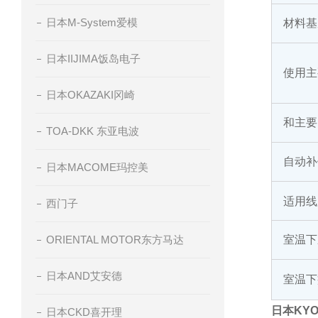
日本M-System爱模
材料基
日本IIJIMA饭岛电子
使用主
日本OKAZAKI冈崎
和主要
TOA-DKK 东亚电波
自动补
日本MACOME玛控美
适用线
西门子
ORIENTAL MOTOR东方马达
室温下
日本AND艾安德
室温下
日本KY
日本CKD喜开理