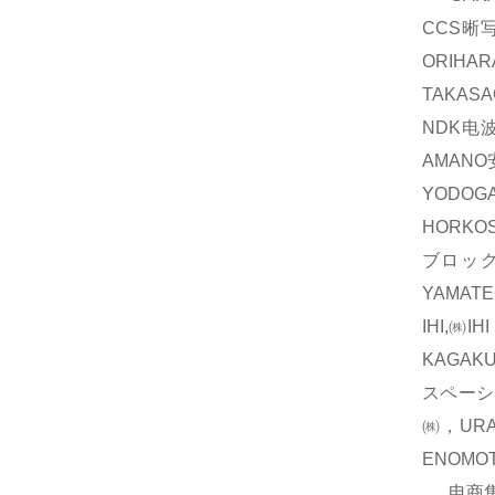
CCS晰
ORIH
TAKAS
NDK电波
AMAN
YODOG
HORKO
ブロック
YAMAT
IHI,㈱
KAGAK
スペーシ
㈱，UR
ENOM
电商集团