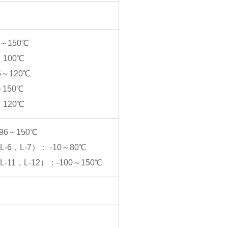
96～150℃
～ 100℃
96～120℃
5～150℃
～ 120℃
96～150℃
6，L-7）： -10～80℃
11，L-12）：-100～150℃