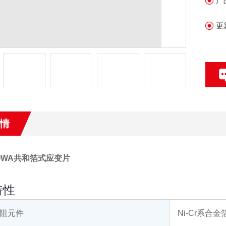
产
更
情
OWA共和箔式应变片
特性
阻元件
Ni-Cr系合金