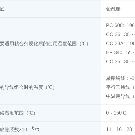
底
聚酰胺
PC-600: -1
CC-36: -30 
要适用粘合剂硬化后的使用温度范围（℃）
CC-33A: -1
EP-340: -5
CC-35: -30 
聚酯铜线：-1
的导线组合时的温度（℃）
平行乙烯线（L-
中温用导线（L-
偿温度范围（℃）
0～150℃
－6
11，16，23
膨胀系数×10
/℃