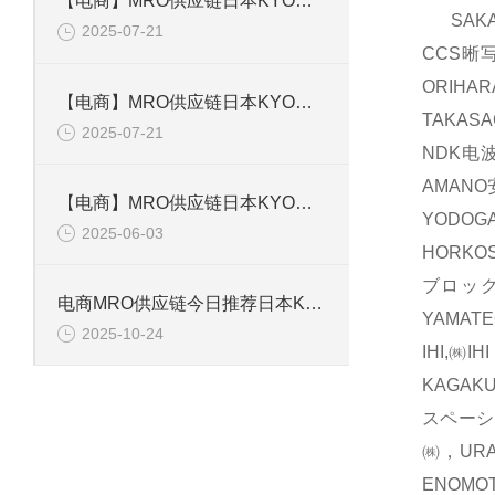
【电商】MRO供应链日本KYOWA共和 应变片 KFGS-1-120-D16-11L5M3S
SAKA
2025-07-21
CCS晰
ORIH
【电商】MRO供应链日本KYOWA共和 通用箔式应变片KFGS-2-350-D1-23
TAKAS
2025-07-21
NDK电波
AMAN
【电商】MRO供应链日本KYOWA共和 小型通用显示器WGI-400A-00E
YODOG
2025-06-03
HORKO
ブロック
电商MRO供应链今日推荐日本KYOWA共和电业应变片KFGS-1-120-D17-11 L3M2S
YAMAT
2025-10-24
IHI,㈱
KAGAK
スペーシ
㈱，UR
ENOM