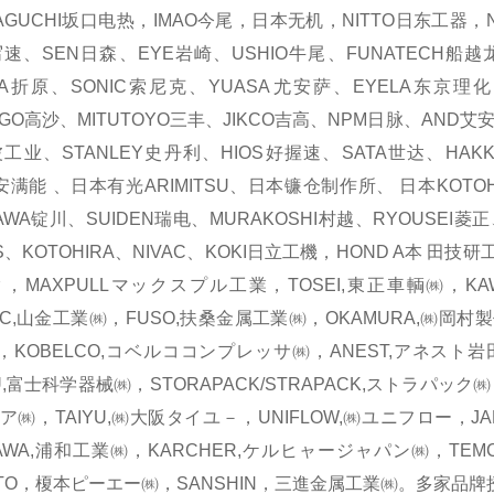
GUCHI坂口电热，IMAO今尾，日本无机，NITTO日东工器，N
写速、SEN日森、EYE岩崎、USHIO牛尾、FUNATECH船越龙
ARA折原、SONIC索尼克、YUASA尤安萨、EYELA东京理
AGO高沙、MITUTOYO三丰、JIKCO吉高、NPM日脉、AND艾
工业、STANLEY史丹利、HIOS好握速、SATA世达、HAKKO
O安满能 、日本有光ARIMITSU、日本镰仓制作所、 日本KOTO
AWA锭川、SUIDEN瑞电、MURAKOSHI村越、RYOUSEI菱正
S、KOTOHIRA、NIVAC、KOKI日立工機，HOND A本 田技
，MAXPULLマックスプル工業，TOSEI,東正車輌㈱，KAWA
EC,山金工業㈱，FUSO,扶桑金属工業㈱，OKAMURA,㈱岡村
IHI，KOBELCO,コベルココンプレッサ㈱，ANEST,アネスト岩田
U,富士科学器械㈱，STORAPACK/STRAPACK,ストラパック㈱，
ア㈱，TAIYU,㈱大阪タイユ－，UNIFLOW,㈱ユニフロー，J
AWA,浦和工業㈱，KARCHER,ケルヒャージャパン㈱，TEM
OTO，榎本ピーエー㈱，SANSHIN，三進金属工業㈱。多家