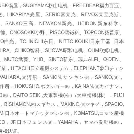
BK锅屋，SUGIYAMA杉山电机，FREEBEAR福力百亚、
、HIKARIYA光屋、SERIC索莱克、REVOX莱宝克斯、
化、SANKO三高、NEWKON新光、HEIDON新东科学、
安德、ONOSOKKI小野、PISCO碧铄科、TOPCON拓普康、
白光、TOHNICHI东日、NITTO KOHKI日东工器 日本
HIRA、CHIKO智科、SHOWA昭和电机、OHM欧姆电机、
、MUTO武藤、YHB、SINTO新东、瑞典ALFI、O-DEN、
研工業，HITACHI日立産機システム，ELEPHANT象印チェン
HARA,㈱河原，SANKIN,サンキン㈱，SANKO,㈱，
製作所，HOKUSHO,ホクショー㈱，KAINAN,㈱カイナン，
㈱，DAITO SEIKI,大東製機(株）/大東精機(株），FUJI
BISHAMON,㈱スギヤス，MAKINO,㈱マキノ，SPACIO,
AM,日本オートマチックマシン㈱，KOMATSU,コマツ産機
CO，JF,日本フェンス㈱，YAMAHA，ヤマハ発動機㈱，
品牌授权认证。