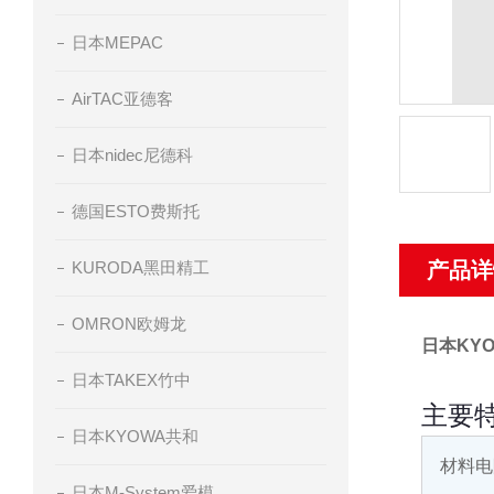
日本MEPAC
AirTAC亚德客
日本nidec尼德科
德国ESTO费斯托
KURODA黑田精工
产品详
OMRON欧姆龙
日本KY
日本TAKEX竹中
主要
日本KYOWA共和
材料电
日本M-System爱模