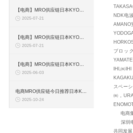
TAKAS
【电商】MRO供应链日本KYOWA共和 应变片 KFGS-1-120-D16-11L5M3S
NDK电波
2025-07-21
AMAN
YODOG
【电商】MRO供应链日本KYOWA共和 通用箔式应变片KFGS-2-350-D1-23
HORKO
2025-07-21
ブロック
YAMAT
【电商】MRO供应链日本KYOWA共和 小型通用显示器WGI-400A-00E
IHI,㈱
2025-06-03
KAGAK
スペーシ
电商MRO供应链今日推荐日本KYOWA共和电业应变片KFGS-1-120-D17-11 L3M2S
㈱，UR
2025-10-24
ENOM
电商集团
深圳电商
共同发展