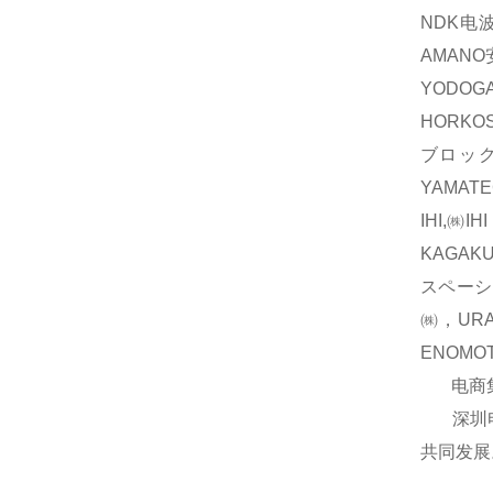
NDK电波
AMAN
YODOG
HORKO
ブロック
YAMAT
IHI,㈱
KAGAK
スペーシ
㈱，UR
ENOM
电商集团
深圳电商
共同发展