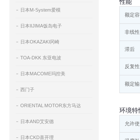
性能
日本M-System爱模
额定容
日本IIJIMA饭岛电子
非线性
日本OKAZAKI冈崎
滞后
TOA-DKK 东亚电波
反复性
日本MACOME玛控美
额定输
西门子
ORIENTAL MOTOR东方马达
环境特
日本AND艾安德
允许使
日本CKD喜开理