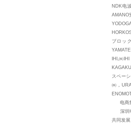
NDK电波
AMAN
YODOG
HORKO
ブロック
YAMAT
IHI,㈱
KAGAK
スペーシ
㈱，UR
ENOM
电商集团
深圳电商
共同发展