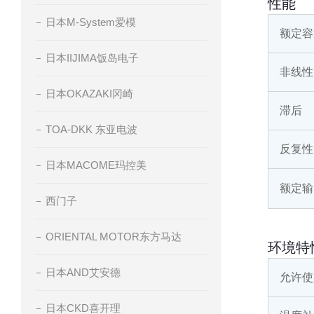
性能
日本M-System爱模
额定容
日本IIJIMA饭岛电子
非线性
日本OKAZAKI冈崎
滞后
TOA-DKK 东亚电波
反复性
日本MACOME玛控美
额定输
西门子
ORIENTAL MOTOR东方马达
环境特
日本AND艾安德
允许使
日本CKD喜开理