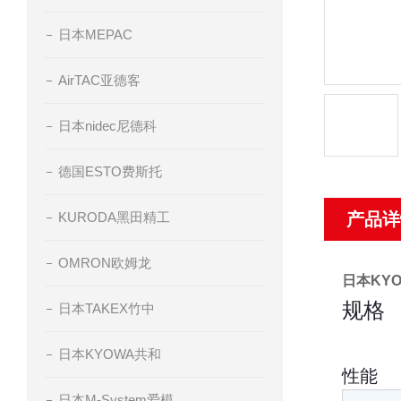
日本MEPAC
AirTAC亚德客
日本nidec尼德科
德国ESTO费斯托
KURODA黑田精工
产品详
OMRON欧姆龙
日本KY
规格
日本TAKEX竹中
日本KYOWA共和
性能
日本M-System爱模