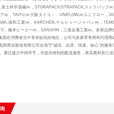
U,富士科学器械㈱，STORAPACK/STRAPACK,ストラパック㈱，
ア㈱，TAIYU,㈱大阪タイユ－，UNIFLOW,㈱ユニフロー，J
AWA,浦和工業㈱，KARCHER,ケルヒャージャパン㈱，TEM
OTO，榎本ピーエー㈱，SANSHIN，三進金属工業㈱。多家
在消费者当中享有较高的地位，公司与多家零售商和代理商建
商业股份有限公司会恪守“诚信、品质、快速、贴心"的服务
。通过减少中间环节，并提供便利的配送服务，将实惠和安心送
询