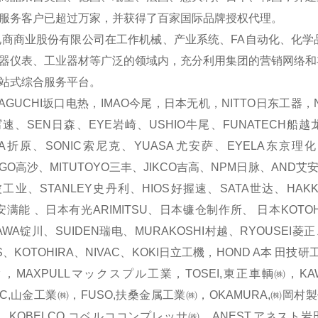
服务客户已超过万家，并获得了百家国际品牌授权代理。
商业股份有限公司在工作机械、产业系统、FA自动化、化学
器仪表、工业器材等广泛的领域内，充分利用集团的营销网络和
站式综合服务平台。
GUCHI坂口电热，IMAO今尾，日本无机，NITTO日东工器，N
写速、SEN日森、EYE岩崎、USHIO牛尾、FUNATECH船越龙
ARA折原、SONIC索尼克、YUASA尤安萨、EYELA东京理
AGO高沙、MITUTOYO三丰、JIKCO吉高、NPM日脉、AND艾
工业、STANLEY史丹利、HIOS好握速、SATA世达、HAKKO
O安满能 、日本有光ARIMITSU、日本镰仓制作所、 日本KOTO
AWA锭川、SUIDEN瑞电、MURAKOSHI村越、RYOUSEI菱正
S、KOTOHIRA、NIVAC、KOKI日立工機，HOND A本 田技
，MAXPULLマックスプル工業，TOSEI,東正車輌㈱，KAWA
EC,山金工業㈱，FUSO,扶桑金属工業㈱，OKAMURA,㈱岡村
IHI，KOBELCO,コベルココンプレッサ㈱，ANEST,アネスト岩田