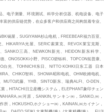
品、电子测量、环境测试、科学分析仪器、机电设备、电子
丰富的供应链优势，在众多客户和供应商之间构筑着专业、
BK锅屋，SUGIYAMA杉山电机，FREEBEAR福力百亚、
、HIKARIYA光屋、SERIC索莱克、REVOX莱宝克斯、
化、SANKO三高、NEWKON新光、HEIDON新东科学、
安德、ONOSOKKI小野、PISCO碧铄科、TOPCON拓普康、
白光、TOHNICHI东日、NITTO KOHKI日东工器 日本
HIRA、CHIKO智科、SHOWA昭和电机、OHM欧姆电机、
、MUTO武藤、YHB、SINTO新东、瑞典ALFI、O-DEN、
研工業，HITACHI日立産機システム，ELEPHANT象印チェン
HARA,㈱河原，SANKIN,サンキン㈱，SANKO,㈱，
製作所，HOKUSHO,ホクショー㈱，KAINAN,㈱カイナン，
㈱，DAITO SEIKI,大東製機(株）/大東精機(株），FUJI