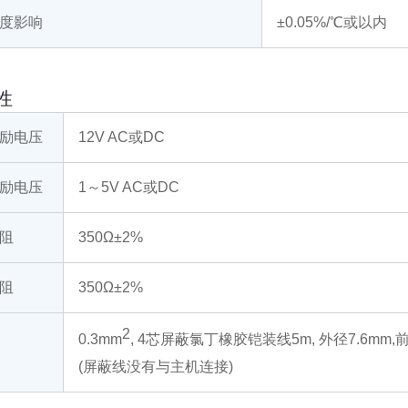
度影响
±0.05%/℃或以内
性
励电压
12V AC或DC
励电压
1～5V AC或DC
阻
350Ω±2%
阻
350Ω±2%
2
0.3mm
, 4芯屏蔽氯丁橡胶铠装线5m, 外径7.6mm,前端
(屏蔽线没有与主机连接)