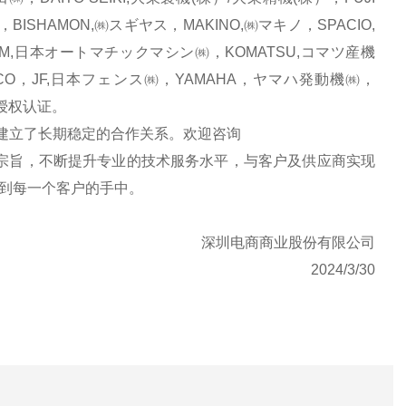
BISHAMON,㈱スギヤス，MAKINO,㈱マキノ，SPACIO,
AM,日本オートマチックマシン㈱，KOMATSU,コマツ産機
CO，JF,日本フェンス㈱，YAMAHA，ヤマハ発動機㈱，
品牌授权认证。
立了长期稳定的合作关系。欢迎咨询
宗旨，不断提升专业的技术服务水平，与客户及供应商实现
到每一个客户的手中。
深圳电商商业股份有限公司
2024/3/30