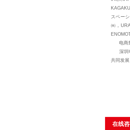
KAGAK
スペーシ
㈱，UR
ENOM
电商集团
深圳电商
共同发展
在线咨