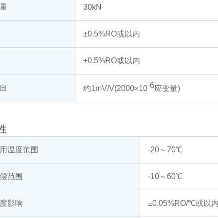
量
30kN
±0.5%RO或以内
±0.5%RO或以内
-6
出
约1mV/V(2000×10
应变量)
性
用温度范围
-20～70℃
偿范围
-10～60℃
度影响
±0.05%RO/℃或以