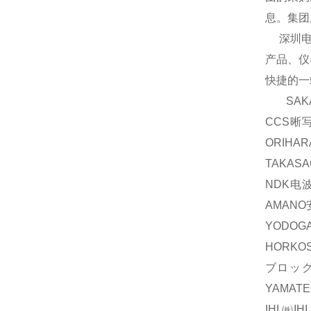
息。集团
深圳电商
产品、仪
快捷的一
SAKA
CCS晰
ORIH
TAKAS
NDK电波
AMAN
YODOG
HORKO
ブロック
YAMAT
IHI,㈱