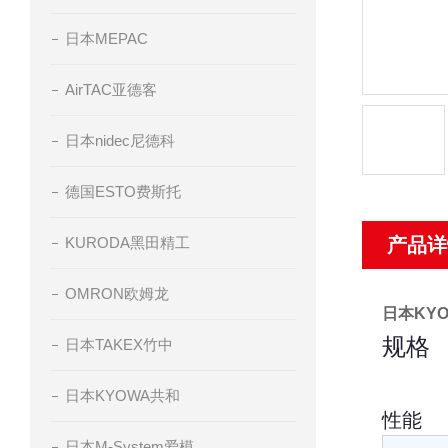
日本MEPAC
AirTAC亚德客
日本nidec尼德科
德国ESTO费斯托
KURODA黑田精工
产品详
OMRON欧姆龙
日本KY
规格
日本TAKEX竹中
日本KYOWA共和
性能
日本M-System爱模