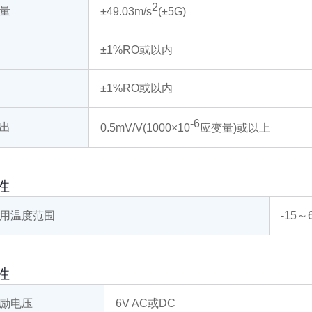
2
量
±49.03m/s
(±5G)
±1%RO或以内
±1%RO或以内
-6
出
0.5mV/V(1000×10
应变量)或以上
性
用温度范围
-15～
性
励电压
6V AC或DC