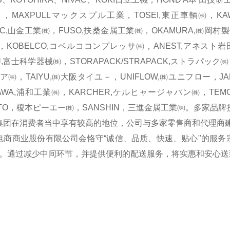
，MAXPULLマックスプル工業，TOSEI,東正車輌㈱，KAWA
EC,山金工業㈱，FUSO,扶桑金属工業㈱，OKAMURA,㈱岡村
IHI，KOBELCO,コベルココンプレッサ㈱，ANEST,アネスト岩田
U,富士科学器械㈱，STORAPACK/STRAPACK,ストラパック㈱，
ア㈱，TAIYU,㈱大阪タイユ－，UNIFLOW,㈱ユニフロー，J
AWA,浦和工業㈱，KARCHER,ケルヒャージャパン㈱，TEM
OTO，榎本ピーエー㈱，SANSHIN，三進金属工業㈱。多家
在消费者当中享有较高的地位，公司与多家零售商和代理商建
商业股份有限公司会恪守“诚信、品质、快速、贴心"的服务
。通过减少中间环节，并提供便利的配送服务，将实惠和安心送