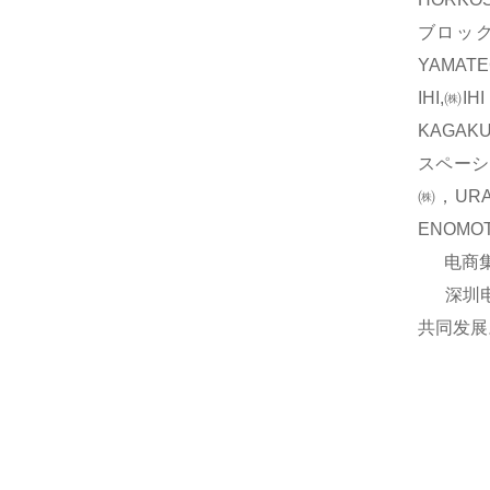
ブロック
YAMAT
IHI,㈱
KAGAK
スペーシ
㈱，UR
ENOM
电商集团
深圳电商
共同发展