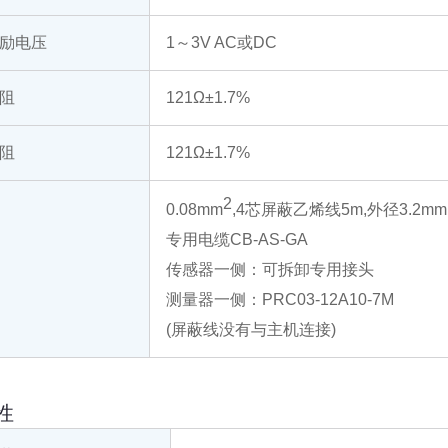
励电压
1～3V AC或DC
阻
121Ω±1.7%
阻
121Ω±1.7%
2
0.08mm
,4芯屏蔽乙烯线5m,外径3.2mm
专用电缆CB-AS-GA
传感器一侧：可拆卸专用接头
测量器一侧：PRC03-12A10-7M
(屏蔽线没有与主机连接)
性