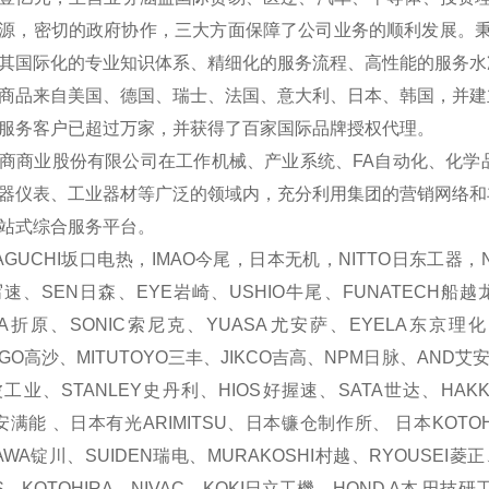
源，密切的政府协作，三大方面保障了公司业务的顺利发展。秉承
其国际化的专业知识体系、精细化的服务流程、高性能的服务水
商品来自美国、德国、瑞士、法国、意大利、日本、韩国，并建
服务客户已超过万家，并获得了百家国际品牌授权代理。
商业股份有限公司在工作机械、产业系统、FA自动化、化学
器仪表、工业器材等广泛的领域内，充分利用集团的营销网络和
站式综合服务平台。
GUCHI坂口电热，IMAO今尾，日本无机，NITTO日东工器，N
写速、SEN日森、EYE岩崎、USHIO牛尾、FUNATECH船越龙
ARA折原、SONIC索尼克、YUASA尤安萨、EYELA东京理
AGO高沙、MITUTOYO三丰、JIKCO吉高、NPM日脉、AND艾
工业、STANLEY史丹利、HIOS好握速、SATA世达、HAKKO
O安满能 、日本有光ARIMITSU、日本镰仓制作所、 日本KOTO
AWA锭川、SUIDEN瑞电、MURAKOSHI村越、RYOUSEI菱正
S、KOTOHIRA、NIVAC、KOKI日立工機，HOND A本 田技