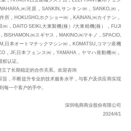
HARA,㈱河原，SANKIN,サンキン㈱，SANKO,㈱，
製作所，HOKUSHO,ホクショー㈱，KAINAN,㈱カイナン，
㈱，DAITO SEIKI,大東製機(株）/大東精機(株），FUJI
BISHAMON,㈱スギヤス，MAKINO,㈱マキノ，SPACIO,
AM,日本オートマチックマシン㈱，KOMATSU,コマツ産機
CO，JF,日本フェンス㈱，YAMAHA，ヤマハ発動機㈱，
品牌授权认证。
立了长期稳定的合作关系。欢迎咨询
宗旨，不断提升专业的技术服务水平，与客户及供应商实现
到每一个客户的手中。
深圳电商商业股份有限公司
2024/4/1