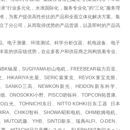
“行业多元化，水准国际化，服务专业化"的“三化"服务理
准，为客户提供高性价比的产品和全面立体化解决方案。集
立了分公司，从而取得优势的产品货源，以及即时的产品讯
品、电子测量、环境测试、科学分析仪器、机电设备、电子
丰富的供应链优势，在众多客户和供应商之间构筑着专业、
BK锅屋，SUGIYAMA杉山电机，FREEBEAR福力百亚、
、HIKARIYA光屋、SERIC索莱克、REVOX莱宝克斯、
化、SANKO三高、NEWKON新光、HEIDON新东科学、
安德、ONOSOKKI小野、PISCO碧铄科、TOPCON拓普康、
白光、TOHNICHI东日、NITTO KOHKI日东工器 日本
HIRA、CHIKO智科、SHOWA昭和电机、OHM欧姆电机、
、MUTO武藤、YHB、SINTO新东、瑞典ALFI、O-DEN、
研工業，HITACHI日立産機システム，ELEPHANT象印チェン