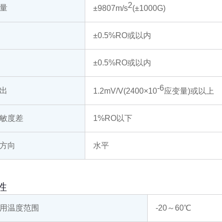
2
量
±9807m/s
(±1000G)
±0.5%RO或以内
±0.5%RO或以内
-6
出
1.2mV/V(2400×10
应变量)或以上
敏度差
1%RO以下
方向
水平
性
用温度范围
-20～60℃