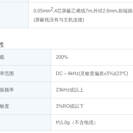
2
0.05mm
,4芯屏蔽乙烯线7m,外径2.6mm,前端插头
(屏蔽线没有与主机连接)
性
载
200%
率范围
DC～4kHz(灵敏度偏差±5%)(23℃)
振频率
23kHz或以上
敏度
3%RO或以下
约1.0g（不含电缆）