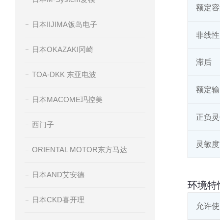
额定容
日本IIJIMA饭岛电子
非线性
日本OKAZAKI冈崎
滞后
TOA-DKK 东亚电波
额定输
日本MACOME玛控美
正负灵
西门子
灵敏度
ORIENTAL MOTOR东方马达
日本AND艾安德
环境特
日本CKD喜开理
允许使