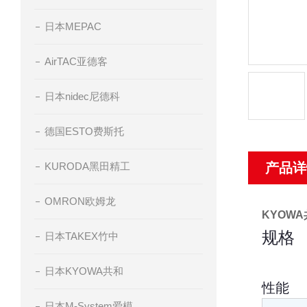
日本MEPAC
AirTAC亚德客
日本nidec尼德科
德国ESTO费斯托
KURODA黑田精工
产品详
OMRON欧姆龙
KYOW
规格
日本TAKEX竹中
日本KYOWA共和
性能
日本M-System爱模