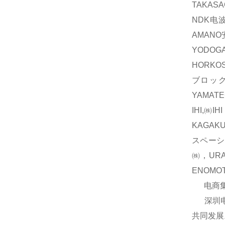
TAKAS
NDK电波
AMAN
YODOG
HORKO
ブロック
YAMAT
IHI,㈱
KAGAK
スペーシ
㈱，UR
ENOM
电商集团
深圳电商
共同发展