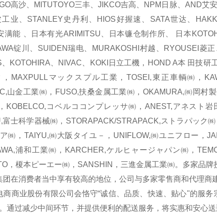
AGO高沙、MITUTOYO三丰、JIKCO吉高、NPM日脉、AND艾
工业、STANLEY史丹利、HIOS好握速、SATA世达、HAKKO
O安满能 、日本有光ARIMITSU、日本镰仓制作所、 日本KOTO
AWA锭川、SUIDEN瑞电、MURAKOSHI村越、RYOUSEI菱正
S、KOTOHIRA、NIVAC、KOKI日立工機，HOND A本 田技
，MAXPULLマックスプル工業，TOSEI,東正車輌㈱，KAWA
EC,山金工業㈱，FUSO,扶桑金属工業㈱，OKAMURA,㈱岡村
IHI，KOBELCO,コベルココンプレッサ㈱，ANEST,アネスト岩田
U,富士科学器械㈱，STORAPACK/STRAPACK,ストラパック㈱，
ア㈱，TAIYU,㈱大阪タイユ－，UNIFLOW,㈱ユニフロー，J
AWA,浦和工業㈱，KARCHER,ケルヒャージャパン㈱，TEM
OTO，榎本ピーエー㈱，SANSHIN，三進金属工業㈱。多家
在消费者当中享有较高的地位，公司与多家零售商和代理商建
商业股份有限公司会恪守“诚信、品质、快速、贴心"的服务
。通过减少中间环节，并提供便利的配送服务，将实惠和安心送