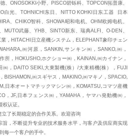
安德、ONOSOKKI小野、PISCO碧铄科、TOPCON拓普康、
白光、TOHNICHI东日、NITTO KOHKI日东工器 日本
HIRA、CHIKO智科、SHOWA昭和电机、OHM欧姆电机、
、MUTO武藤、YHB、SINTO新东、瑞典ALFI、O-DEN、
研工業，HITACHI日立産機システム，ELEPHANT象印チェン
HARA,㈱河原，SANKIN,サンキン㈱，SANKO,㈱，
製作所，HOKUSHO,ホクショー㈱，KAINAN,㈱カイナン，
㈱，DAITO SEIKI,大東製機(株）/大東精機(株），FUJI
BISHAMON,㈱スギヤス，MAKINO,㈱マキノ，SPACIO,
AM,日本オートマチックマシン㈱，KOMATSU,コマツ産機
CO，JF,日本フェンス㈱，YAMAHA，ヤマハ発動機㈱，
品牌授权认证。
立了长期稳定的合作关系。欢迎咨询
宗旨，不断提升专业的技术服务水平，与客户及供应商实现
到每一个客户的手中。