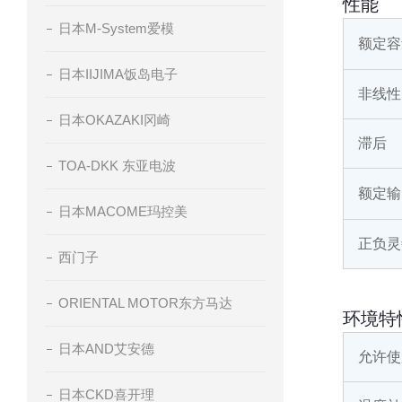
性能
日本M-System爱模
额定容
日本IIJIMA饭岛电子
非线性
日本OKAZAKI冈崎
滞后
TOA-DKK 东亚电波
额定输
日本MACOME玛控美
正负灵
西门子
ORIENTAL MOTOR东方马达
环境特
日本AND艾安德
允许使
日本CKD喜开理