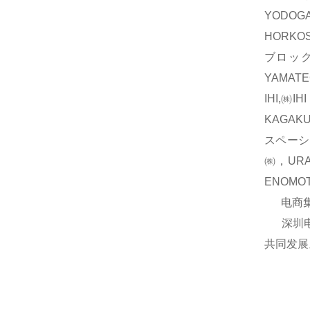
YODOG
HORKO
ブロック
YAMAT
IHI,㈱
KAGAK
スペーシ
㈱，UR
ENOM
电商集团
深圳电商
共同发展