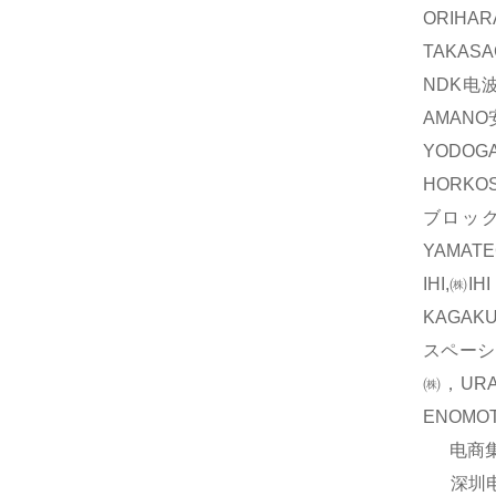
ORIH
TAKAS
NDK电波
AMAN
YODOG
HORKO
ブロック
YAMAT
IHI,㈱
KAGAK
スペーシ
㈱，UR
ENOM
电商集团
深圳电商