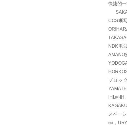
快捷的一
SAKA
CCS晰
ORIH
TAKAS
NDK电波
AMAN
YODOG
HORKO
ブロック
YAMAT
IHI,㈱
KAGAK
スペーシ
㈱，UR