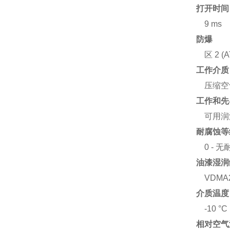
打开时间
9 ms
防爆
区 2 (
工作介质
压缩空气，
工作和先
可用润
耐腐蚀等
0 - 
油漆湿润
VDMA2
介质温度
-10 °C 
相对空气