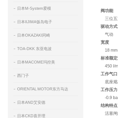
日本M-System爱模
阀功能
三位五
日本IIJIMA饭岛电子
驱动方式
气动
日本OKAZAKI冈崎
宽度
TOA-DKK 东亚电波
18 mm
标准额定流
日本MACOME玛控美
450 l/
工作气口
西门子
底座规格
ORIENTAL MOTOR东方马达
工作压力
-0.9 bar
日本AND艾安德
结构特点
活塞闸
日本CKD喜开理