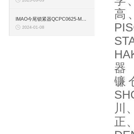
学、
高
IMAO今尾锁紧器QCPC0625-M4-SUS夹紧销(锥型)
P
2024-01-08
S
HA
器 
镰
S
川、
正、