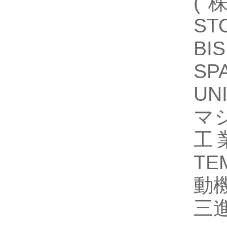
(
S
B
SP
UN
マシ
工
TE
動機
三