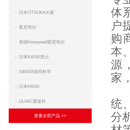
体
日本OTSUKA大冢
户
霍尼韦尔
购
美国Honeywell霍尼韦尔
本
日本KAISE凯士
源
SIBATA柴田科学
家
日本HIOKI
深
统
ULVAC爱发科
分
查看全部产品 >>
材