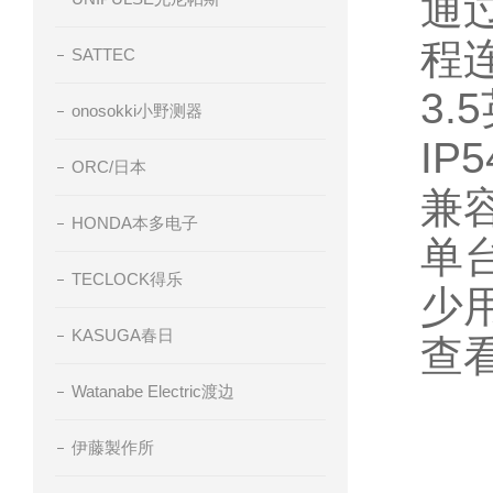
通
程连
SATTEC
3
onosokki小野测器
I
ORC/日本
兼
HONDA本多电子
单
TECLOCK得乐
少
KASUGA春日
查
Watanabe Electric渡边
伊藤製作所