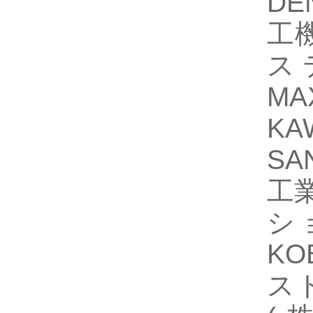
DE
工機
ス
MA
K
SA
工業
シ
KO
スト