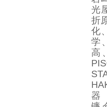
光屋
折原
化、
学、
高
P
S
HA
器 
镰