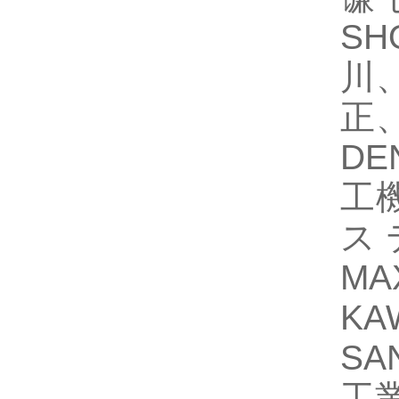
S
川、
正、
DE
工機
ス
MA
K
SA
工業