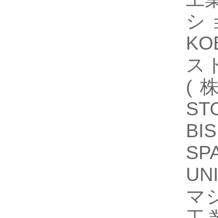
シ
KO
スト
(
S
B
SP
UN
マシ