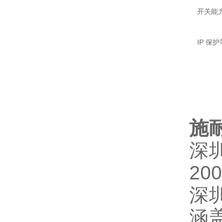
开关能力
IP 保
施
深
2
深
涵