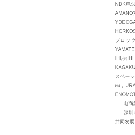
NDK电波
AMAN
YODOG
HORKO
ブロック
YAMAT
IHI,㈱
KAGAK
スペーシ
㈱，UR
ENOM
电商集团
深圳电商
共同发展