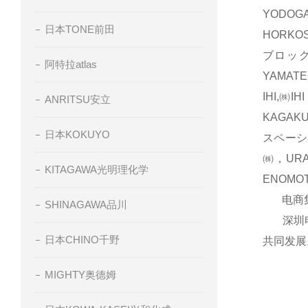
YODOG
日本TONE前田
HORKO
ブロック
阿特拉atlas
YAMAT
IHI,㈱
ANRITSU安立
KAGAK
日本KOKUYO
スペーシ
㈱，UR
KITAGAWA光明理化学
ENOM
电商集团
SHINAGAWA品川
深圳电商
日本CHINO千野
共同发展
MIGHTY奥德姆