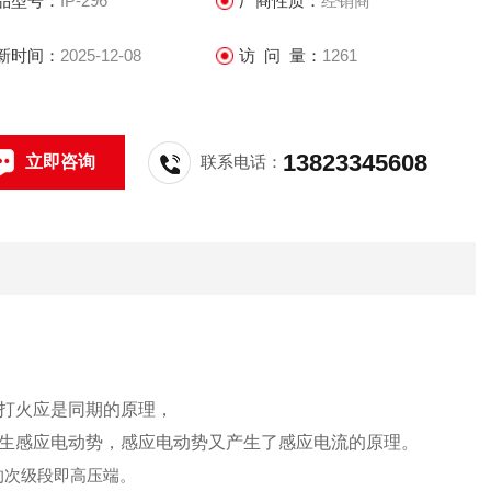
品型号：
IP-296
厂商性质：
经销商
就会产生感应电动势，感应电动势又产生了感应电流的原理。
新时间：
2025-12-08
访 问 量：
1261
13823345608
立即咨询
联系电话：
打火应是同期的原理，
生感应电动势，感应电动势又产生了感应电流的原理。
圈的次级段即高压端。