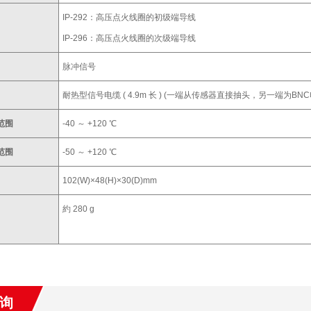
IP-292：高压点火线圈的初级端导线
IP-296：高压点火线圈的次级端导线
脉冲信号
耐热型信号电缆 ( 4.9m 长 ) (一端从传感器直接抽头，另一端为BN
范围
-40 ～ +120 ℃
范围
-50 ～ +120 ℃
102(W)×48(H)×30(D)mm
約 280 g
询