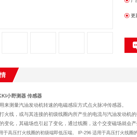
产
场
更
情
KKI小野测器 传感器
用来测量汽油发动机转速的电磁感应方式点火脉冲传感器。
打火线，或与其连接的初级线圈内所产生的电流与汽油发动机的
的变化，其磁场也引起了变化，通过线圈，这个交变磁场就会产
2 适用于高压打火线圈的初级端即低压端。 IP-296 适用于高压打火线