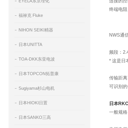
EYELA东京理化
连接的控制
终端电阻
福禄克 Fluke
NIHON SEIKI精器
NWS通
日本UNITTA
频段：2.4
TOA-DKK东亚电波
* 这是
日本TOPCON拓普康
传输距离
可识别的
Sugiyama杉山电机
日本HIOKI日置
日本RK
一般规格
日本SANKO三高