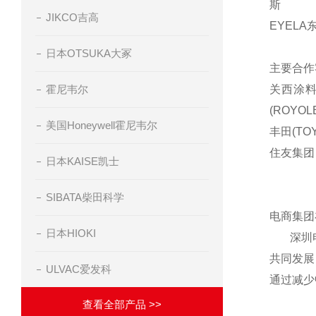
斯
JIKCO吉高
EYELA
日本OTSUKA大冢
主要合作
霍尼韦尔
关西涂料(
(ROYOL
美国Honeywell霍尼韦尔
丰田(TOY
住友集团
日本KAISE凯士
SIBATA柴田科学
电商集团
日本HIOKI
深圳电商
共同发展
ULVAC爱发科
通过减少
查看全部产品 >>