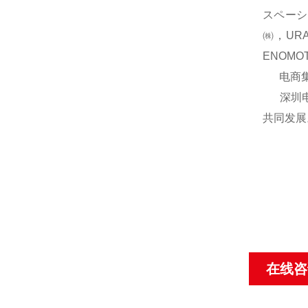
スペーシ
㈱，UR
ENOM
电商集团
深圳电商
共同发展
在线咨