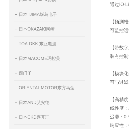
通过IO
日本IIJIMA饭岛电子
【预测维
日本OKAZAKI冈崎
可监控运
TOA-DKK 东亚电波
【带数字
装有控制
日本MACOME玛控美
西门子
【模块化
可与过滤
ORIENTAL MOTOR东方马达
【高精度
日本AND艾安德
线性度：±0
迟滞：0.5
日本CKD喜开理
响应性：0