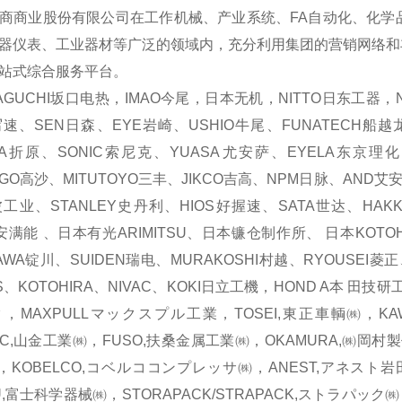
商业股份有限公司在工作机械、产业系统、FA自动化、化学
器仪表、工业器材等广泛的领域内，充分利用集团的营销网络和
站式综合服务平台。
GUCHI坂口电热，IMAO今尾，日本无机，NITTO日东工器，N
写速、SEN日森、EYE岩崎、USHIO牛尾、FUNATECH船越龙
ARA折原、SONIC索尼克、YUASA尤安萨、EYELA东京理
AGO高沙、MITUTOYO三丰、JIKCO吉高、NPM日脉、AND艾
工业、STANLEY史丹利、HIOS好握速、SATA世达、HAKKO
O安满能 、日本有光ARIMITSU、日本镰仓制作所、 日本KOTO
AWA锭川、SUIDEN瑞电、MURAKOSHI村越、RYOUSEI菱正
S、KOTOHIRA、NIVAC、KOKI日立工機，HOND A本 田技
，MAXPULLマックスプル工業，TOSEI,東正車輌㈱，KAWA
EC,山金工業㈱，FUSO,扶桑金属工業㈱，OKAMURA,㈱岡村
IHI，KOBELCO,コベルココンプレッサ㈱，ANEST,アネスト岩田
U,富士科学器械㈱，STORAPACK/STRAPACK,ストラパック㈱，