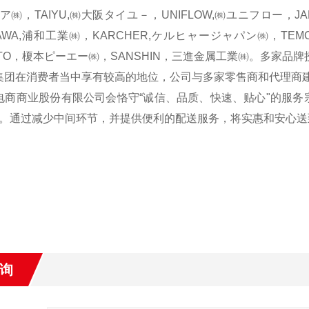
ア㈱，TAIYU,㈱大阪タイユ－，UNIFLOW,㈱ユニフロー，J
AWA,浦和工業㈱，KARCHER,ケルヒャージャパン㈱，TEM
OTO，榎本ピーエー㈱，SANSHIN，三進金属工業㈱。多家
在消费者当中享有较高的地位，公司与多家零售商和代理商建
商业股份有限公司会恪守“诚信、品质、快速、贴心"的服务
。通过减少中间环节，并提供便利的配送服务，将实惠和安心送
询