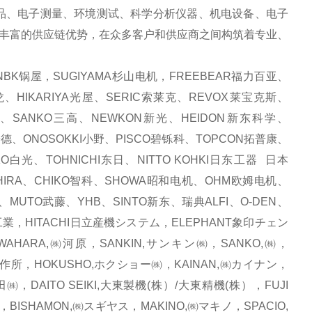
品、电子测量、环境测试、科学分析仪器、机电设备、电子
丰富的供应链优势，在众多客户和供应商之间构筑着专业、
BK锅屋，SUGIYAMA杉山电机，FREEBEAR福力百亚、
、HIKARIYA光屋、SERIC索莱克、REVOX莱宝克斯、
化、SANKO三高、NEWKON新光、HEIDON新东科学、
安德、ONOSOKKI小野、PISCO碧铄科、TOPCON拓普康、
白光、TOHNICHI东日、NITTO KOHKI日东工器 日本
HIRA、CHIKO智科、SHOWA昭和电机、OHM欧姆电机、
、MUTO武藤、YHB、SINTO新东、瑞典ALFI、O-DEN、
研工業，HITACHI日立産機システム，ELEPHANT象印チェン
HARA,㈱河原，SANKIN,サンキン㈱，SANKO,㈱，
製作所，HOKUSHO,ホクショー㈱，KAINAN,㈱カイナン，
㈱，DAITO SEIKI,大東製機(株）/大東精機(株），FUJI
BISHAMON,㈱スギヤス，MAKINO,㈱マキノ，SPACIO,