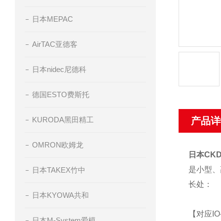
日本MEPAC
AirTAC亚德客
日本nidec尼德科
德国ESTO费斯托
KURODA黑田精工
产品详
OMRON欧姆龙
日本CK
是小型、
日本TAKEX竹中
长处：
日本KYOWA共和
【对应IO-
日本M-System爱模