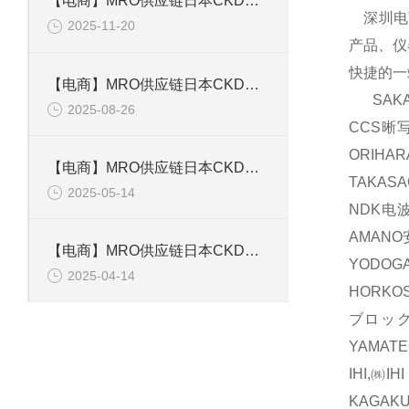
【电商】MRO供应链日本CKD喜开理电磁阀ADK 11-20A
深圳电商
2025-11-20
产品、仪
快捷的一
【电商】MRO供应链日本CKD喜开理 电磁AD11-8A-03A AC110V
SAKA
2025-08-26
CCS晰
ORIH
【电商】MRO供应链日本CKD喜开理 带导杆气缸 STLM-12150
TAKAS
2025-05-14
NDK电波
AMAN
【电商】MRO供应链日本CKD喜开理 拉杆型气缸密封圈 SCG-50BK
YODOG
2025-04-14
HORKO
ブロック
YAMAT
IHI,㈱
KAGAK