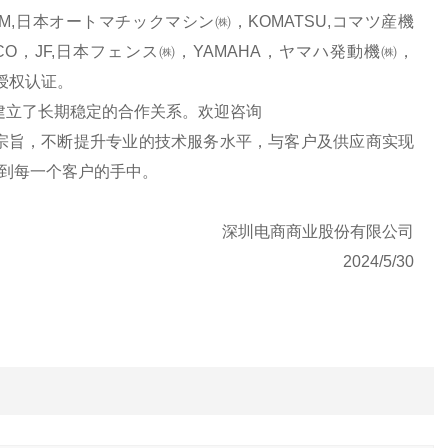
AM,日本オートマチックマシン㈱，KOMATSU,コマツ産機
CO，JF,日本フェンス㈱，YAMAHA，ヤマハ発動機㈱，
品牌授权认证。
立了长期稳定的合作关系。欢迎咨询
宗旨，不断提升专业的技术服务水平，与客户及供应商实现
到每一个客户的手中。
深圳电商商业股份有限公司
2024/5/30