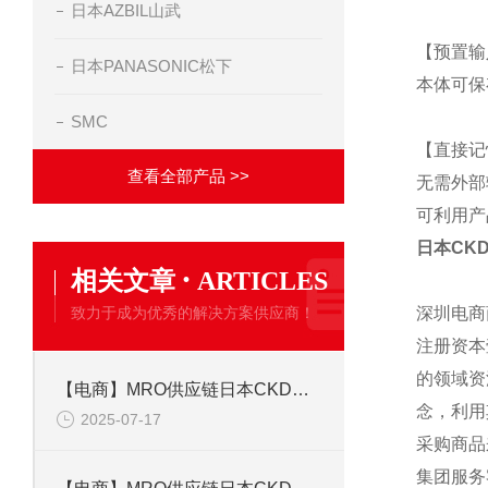
日本AZBIL山武
【预置输
日本PANASONIC松下
本体可保
SMC
【直接记
查看全部产品 >>
无需外部
可利用产
日本CK
·
相关文章
ARTICLES
致力于成为优秀的解决方案供应商！
深圳电商
注册资本
的领域资
【电商】MRO供应链日本CKD喜开理 电磁阀发生器单元 VSXP-T466-3-D
念，利用
2025-07-17
采购商品
集团服务