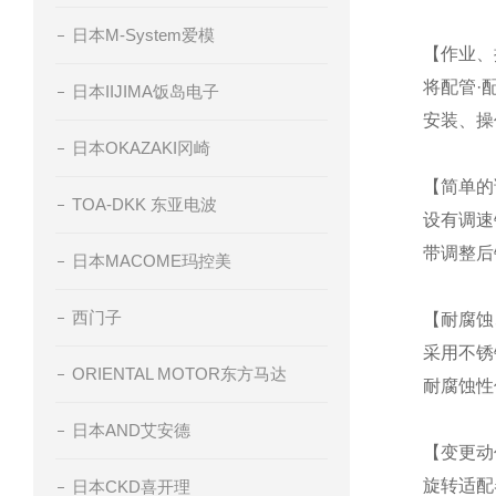
日本M-System爱模
【作业、
将配管·
日本IIJIMA饭岛电子
安装、操
日本OKAZAKI冈崎
【简单的
TOA-DKK 东亚电波
设有调速
带调整后
日本MACOME玛控美
西门子
【耐腐蚀
采用不锈
ORIENTAL MOTOR东方马达
耐腐蚀性
日本AND艾安德
【变更动
旋转适配
日本CKD喜开理