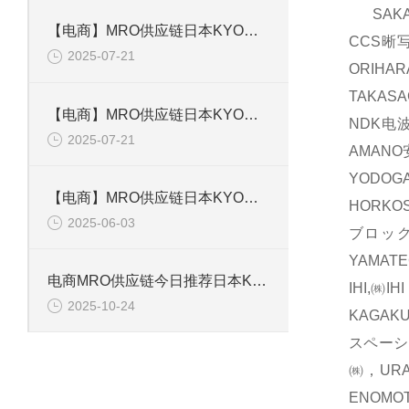
SAKA
【电商】MRO供应链日本KYOWA共和 应变片 KFGS-1-120-D16-11L5M3S
CCS晰
2025-07-21
ORIH
TAKAS
【电商】MRO供应链日本KYOWA共和 通用箔式应变片KFGS-2-350-D1-23
NDK电波
2025-07-21
AMAN
YODOG
【电商】MRO供应链日本KYOWA共和 小型通用显示器WGI-400A-00E
HORKO
2025-06-03
ブロック
YAMAT
电商MRO供应链今日推荐日本KYOWA共和电业应变片KFGS-1-120-D17-11 L3M2S
IHI,㈱
2025-10-24
KAGAK
スペーシ
㈱，UR
ENOM