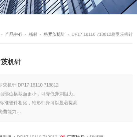
-
产品中心
-
耗材
-
格罗茨机针
-
DP17 18110 718812格罗茨机针
罗茨机针
格罗茨机针 DP17 18110 718812
针眼部位横截面更小，可降低穿刺阻力。
与标准缝针相比，锥形针身可以显著提高
挠曲能力
在针眼和避针位区域的导向效果更佳，可
护缝线和改善弯钩或旋梭的挑线能力