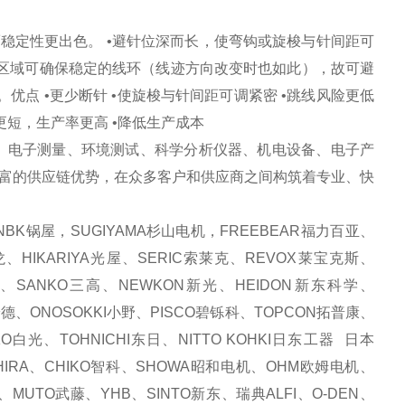
稳定性更出色。 •避针位深而长，使弯钩或旋梭与针间距可
动区域可确保稳定的线环（线迹方向改变时也如此），故可避
优点 •更少断针 •使旋梭与针间距可调紧密 •跳线风险更低
更短，生产率更高 •降低生产成本
、电子测量、环境测试、科学分析仪器、机电设备、电子产
富的供应链优势，在众多客户和供应商之间构筑着专业、快
BK锅屋，SUGIYAMA杉山电机，FREEBEAR福力百亚、
、HIKARIYA光屋、SERIC索莱克、REVOX莱宝克斯、
化、SANKO三高、NEWKON新光、HEIDON新东科学、
安德、ONOSOKKI小野、PISCO碧铄科、TOPCON拓普康、
白光、TOHNICHI东日、NITTO KOHKI日东工器 日本
HIRA、CHIKO智科、SHOWA昭和电机、OHM欧姆电机、
、MUTO武藤、YHB、SINTO新东、瑞典ALFI、O-DEN、