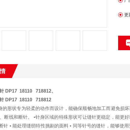
产
•
更
情
针
DP17 18110 718812、
针
DP17 18110 718812
针身的形状专为轻柔的动作而设计，能确保顺畅地加工而避免损坏
、断线和断针。 •针身区域的特殊形状可让缝针更稳定，能更好地
更少断针 • 能处理缝纫特性挑剔的面料 • 同等针号的缝针，能够使