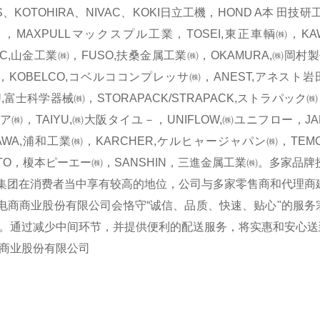
S、KOTOHIRA、NIVAC、KOKI日立工機，HOND A本 田技
，MAXPULLマックスプル工業，TOSEI,東正車輌㈱，KAWA
EC,山金工業㈱，FUSO,扶桑金属工業㈱，OKAMURA,㈱岡村
IHI，KOBELCO,コベルココンプレッサ㈱，ANEST,アネスト岩田
U,富士科学器械㈱，STORAPACK/STRAPACK,ストラパック㈱，
ア㈱，TAIYU,㈱大阪タイユ－，UNIFLOW,㈱ユニフロー，J
AWA,浦和工業㈱，KARCHER,ケルヒャージャパン㈱，TEM
OTO，榎本ピーエー㈱，SANSHIN，三進金属工業㈱。多家
在消费者当中享有较高的地位，公司与多家零售商和代理商建
商业股份有限公司会恪守“诚信、品质、快速、贴心"的服务
。通过减少中间环节，并提供便利的配送服务，将实惠和安心送
商业股份有限公司