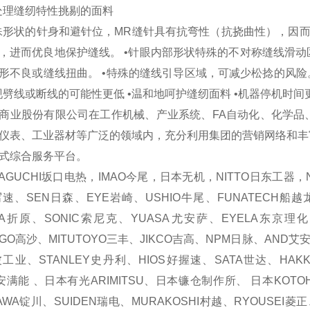
处理缝纫特性挑剔的面料
殊形状的针身和避针位，MR缝针具有抗弯性（抗挠曲性），因而
，进而优良地保护缝线。 •针眼内部形状特殊的不对称缝线滑
形不良或缝线扭曲。 •特殊的缝线引导区域，可减少松捻的风险。
现劈线或断线的可能性更低 •温和地呵护缝纫面料 •机器停机时间
商业股份有限公司在工作机械、产业系统、FA自动化、化学品
仪表、工业器材等广泛的领域内，充分利用集团的营销网络和丰
式综合服务平台。
GUCHI坂口电热，IMAO今尾，日本无机，NITTO日东工器，N
写速、SEN日森、EYE岩崎、USHIO牛尾、FUNATECH船越龙
ARA折原、SONIC索尼克、YUASA尤安萨、EYELA东京理
AGO高沙、MITUTOYO三丰、JIKCO吉高、NPM日脉、AND艾
工业、STANLEY史丹利、HIOS好握速、SATA世达、HAKKO
O安满能 、日本有光ARIMITSU、日本镰仓制作所、 日本KOTO
AWA锭川、SUIDEN瑞电、MURAKOSHI村越、RYOUSEI菱正