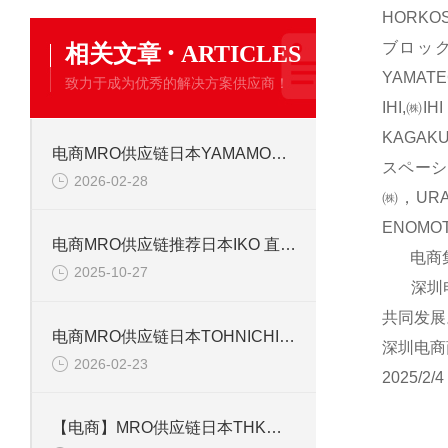
HORKO
·
ブロック
相关文章
ARTICLES
YAMAT
致力于成为优秀的解决方案供应商！
IHI,㈱
KAGAK
电商MRO供应链日本YAMAMOTO 山本计器 压力计 DT14x60x1.0MPA技术解析
スペーシ
2026-02-28
㈱，UR
ENOM
电商MRO供应链推荐日本IKO 直线导轨 MHD8C1SLPS2 220325
电商集团
2025-10-27
深圳电商
共同发展
电商MRO供应链日本TOHNICHI 东日 扳手 CL50NX15D-MH技术解析
深圳电商
2026-02-23
2025/2/4
【电商】MRO供应链日本THK润滑脂Grease AFF CYILOIC29