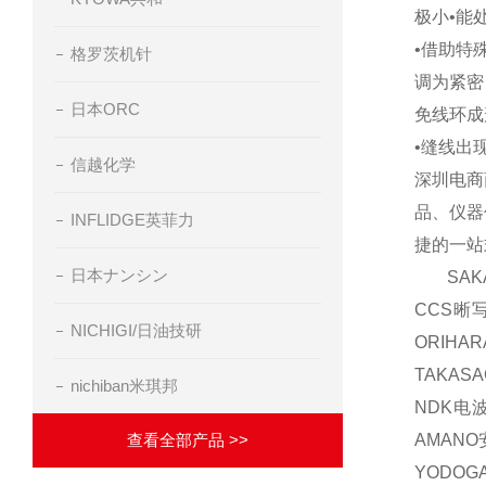
极小•能
•借助特
格罗茨机针
调为紧密
日本ORC
免线环成
•缝线出
信越化学
深圳电商
品、仪器
INFLIDGE英菲力
捷的一站
日本ナンシン
SAKA
CCS晰
NICHIGI/日油技研
ORIH
TAKAS
nichiban米琪邦
NDK电波
查看全部产品 >>
AMAN
YODOG