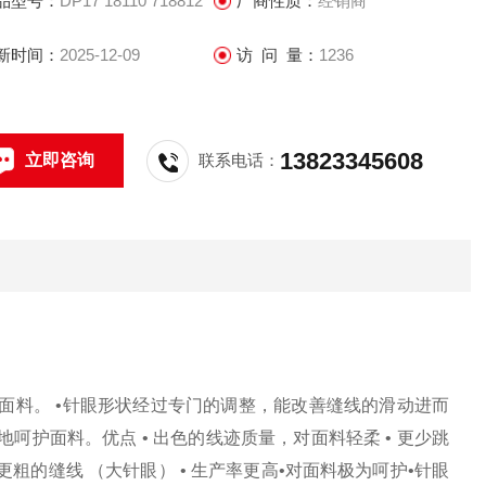
品型号：
DP17 18110 718812
厂商性质：
经销商
GEBEDUR™镀层可以提高缝针的抗磨损能
新时间：
2025-12-09
访 问 量：
1236
13823345608
立即咨询
联系电话：
面料。 •针眼形状经过专门的调整，能改善缝线的滑动进而
呵护面料。优点 • 出色的线迹质量，对面料轻柔 • 更少跳
用更粗的缝线 （大针眼） • 生产率更高•对面料极为呵护•针眼