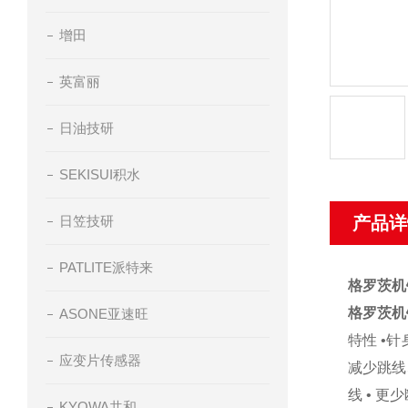
增田
英富丽
日油技研
SEKISUI积水
日笠技研
产品详
PATLITE派特来
格罗茨机
格罗茨机
ASONE亚速旺
特性 •
应变片传感器
减少跳线
线 • 
KYOWA共和