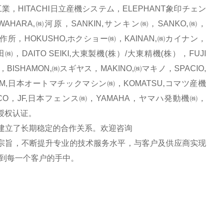
研工業，HITACHI日立産機システム，ELEPHANT象印チェン
HARA,㈱河原，SANKIN,サンキン㈱，SANKO,㈱，
製作所，HOKUSHO,ホクショー㈱，KAINAN,㈱カイナン，
㈱，DAITO SEIKI,大東製機(株）/大東精機(株），FUJI
BISHAMON,㈱スギヤス，MAKINO,㈱マキノ，SPACIO,
AM,日本オートマチックマシン㈱，KOMATSU,コマツ産機
CO，JF,日本フェンス㈱，YAMAHA，ヤマハ発動機㈱，
品牌授权认证。
立了长期稳定的合作关系。欢迎咨询
宗旨，不断提升专业的技术服务水平，与客户及供应商实现
到每一个客户的手中。