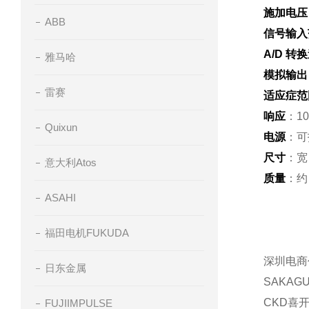
施加电压
ABB
信号输入
A/D 转
雅马哈
模拟输出
雷赛
适应症范
响应
：10
Quixun
电源
：可指
尺寸
：宽 
意大利Atos
质量
：约
ASAHI
福田电机FUKUDA
深圳电商
日东金属
SAKAG
CKD喜开
FUJIIMPULSE