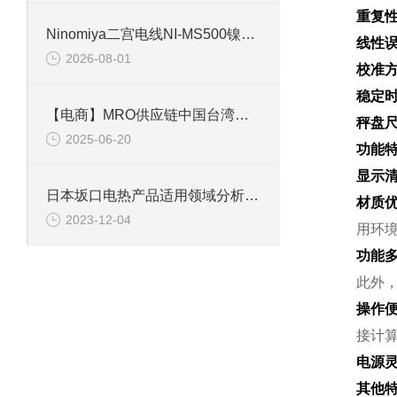
重复
Ninomiya二宫电线NI-MS500镍导体硅玻璃编织线选型资料
线性
2026-08-01
校准
稳定
【电商】MRO供应链中国台湾亚德客 笔型气缸~PB1260SU
秤盘
2025-06-20
功能
显示
日本坂口电热产品适用领域分析讲解
材质
2023-12-04
用环
功能
此外，
操作
接计
电源
其他