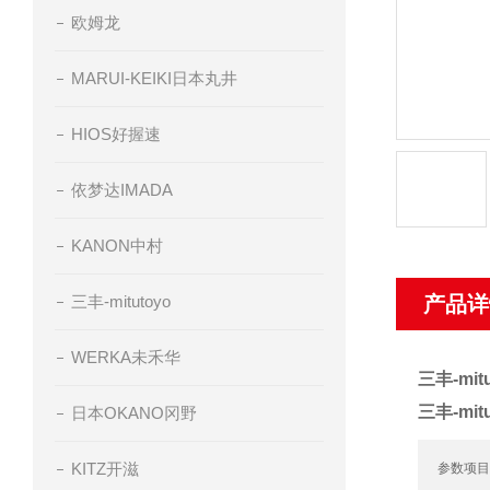
欧姆龙
MARUI-KEIKI日本丸井
HIOS好握速
依梦达IMADA
KANON中村
三丰-mitutoyo
产品详
WERKA未禾华
三丰-mit
三丰-mit
日本OKANO冈野
KITZ开滋
参数项目