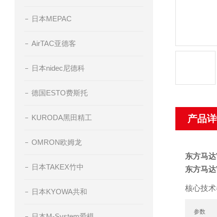
日本MEPAC
AirTAC亚德客
日本nidec尼德科
德国ESTO费斯托
KURODA黑田精工
产品详
OMRON欧姆龙
东方马达V
日本TAKEX竹中
东方马达V
核心技术
日本KYOWA共和
参数
日本M-System爱模