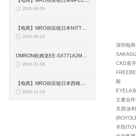
【电商】MRO供应链日本MFECA0040EAD-H松下A6小功率拖链编码线4米
2025-08-05
【电商】MRO供应链日本NITTO日东工器快速接头2S-A BSBM X-100
2025-05-23
深圳电商
SAKAG
OMRON欧姆龙EE-SX771A2M光电传感器直流光对射型
CKD喜开
2024-01-08
FREEB
斯
【电商】MRO供应链日本西格玛 导轨摆动平台 GOHT-60B85
EYELA
2025-11-19
主要合作
关西涂料(
(ROYOL
丰田(TOY