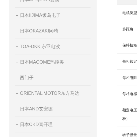
电机类型
日本IIJIMA饭岛电子
步距角
日本OKAZAKI冈崎
保持扭矩
TOA-DKK 东亚电波
日本MACOME玛控美
每相额定
西门子
每相电阻
ORIENTAL MOTOR东方马达
每相电感
日本AND艾安德
额定电压
极）
日本CKD喜开理
转子惯量