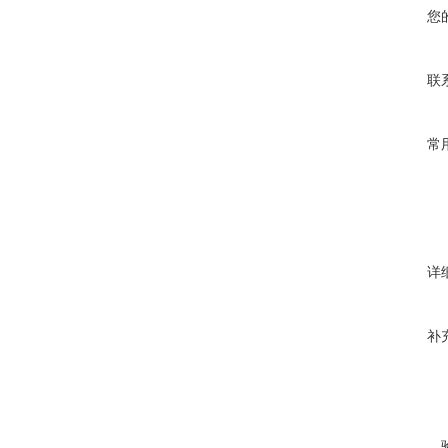
您
联
常
详
补