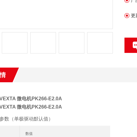
产
光
连
更
情
EXTA 微电机PK266-E2.0A
EXTA 微电机PK266-E2.0A
参数（单极驱动默认值）
数值