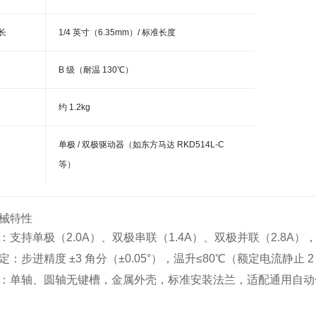
轴长
1/4 英寸（6.35mm）/ 标准长度
B 级（耐温 130℃）
约 1.2kg
单极 / 双极驱动器（如东方马达 RKD514L-C
等）
械特性
支持单极（2.0A）、双极串联（1.4A）、双极并联（2.8A），
：步进精度 ±3 角分（±0.05°），温升≤80℃（额定电流静止 
：单轴、圆轴无键槽，金属外壳，标准安装法兰，适配通用自动