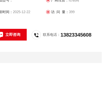
品型号：
厂商性质：
经销商
源红色发光二极管 （624 nm）
接方式导线引出型
新时间：
2025-12-22
访 问 量：
399
13823345608
立即咨询
联系电话：