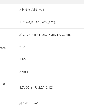
2 相混合式步进电机
1.8°（半步 0.9°，200 步 / 转）
约 1.77N・m（17.7kgf・cm / 177oz・in）
电流
2.0A
1.8Ω
2.5mH
（单
3.6VDC（I×R=2.0A×1.8Ω）
约 1.44oz・in²