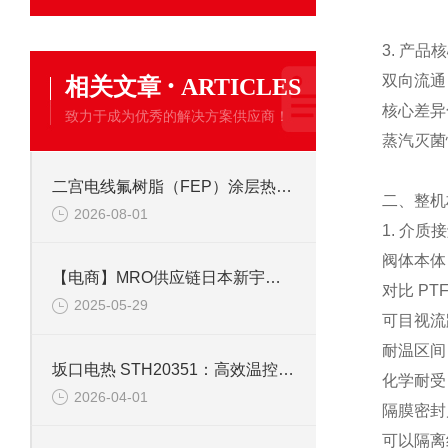
3. 产品
·
双向流通 
相关文章
ARTICLES
核心差异化
致力于成为优秀的解决方案供应商！
蒸汽灭菌
二宫电线氟树脂（FEP）涂层热电偶线的特点
二、整机
2026-08-01
1. 介
阀体本体
【电商】MRO供应链日本新宇宙COSMOS铁粉浓度计SDM-72
对比 P
2025-05-29
可目视流
耐温区间：
坂口电热 STH20351：高效温控管式加热器的设计与性能分析
化学耐受
2026-04-01
隔膜密封
可以隔离