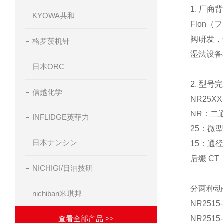
1. 厂商
KYOWA共和
Flon
阀研发，
格罗茨机针
湿法设备
日本ORC
2. 型号
信越化学
NR25X
NR：二
INFLIDGE英菲力
25：微
日本ナンシン
15：通
后缀 CT
NICHIGI/日油技研
分两种动
nichiban米琪邦
NR25
查看全部产品 >>
NR25