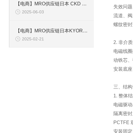
【电商】MRO供应链日本 CKD 磁性开关 F2H
失效问题
2025-06-03
流道、阀
螺纹密封
【电商】MRO供应链日本KYORITSU共立理化 水质快速测定器 WAK-COD(D)-2
2025-02-21
2. 非介
电磁线圈
动铁芯、
安装底座
三、结构
1. 整
电磁驱动单
隔离密封
PCTF
安装固定