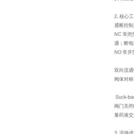
2. 核心
通断控制
NC 常
通；断电
NO 常
双向流通
阀体对称
Suck-
阀门关闭
量药液交
3. 流路