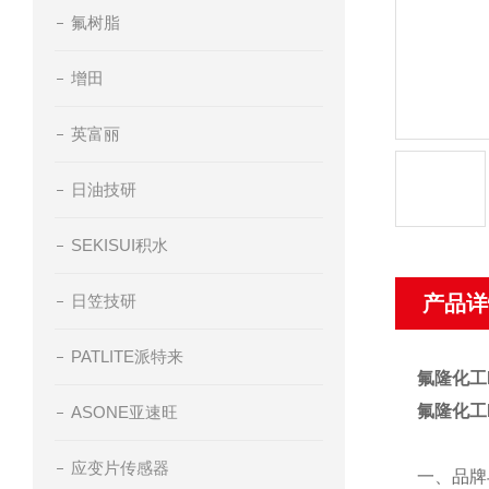
氟树脂
增田
英富丽
日油技研
SEKISUI积水
日笠技研
产品详
PATLITE派特来
氟隆化工
氟隆化工
ASONE亚速旺
应变片传感器
一、品牌