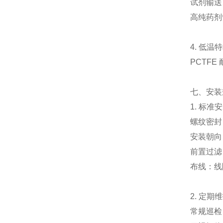
试剂输送
高纯药剂
4. 低温
PCTF
七、安装
1. 标准
螺纹密封
安装朝向
前置过滤
布线：线
2. 定期
常规巡检