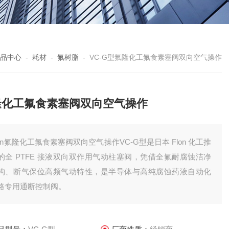
品中心
-
耗材
-
氟树脂
-
VC-G型氟隆化工氟食素塞阀双向空气操作
隆化工氟食素塞阀双向空气操作
lon氟隆化工氟食素塞阀双向空气操作VC-G型是日本 Flon 化工推
的全 PTFE 接液双向双作用气动柱塞阀，凭借全氟耐腐蚀洁净
构、断气保位高频气动特性，是半导体与高纯腐蚀药液自动化
路专用通断控制阀。