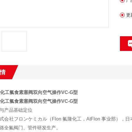
产
更
情
化工氟食素塞阀双向空气操作
VC-G型
化工氟食素塞阀双向空气操作
VC-G型
与产品基础定位
式会社フロンケミカル（Flon 氟隆化工，AtFlon 事业部
路全氟阀门、管件研发生产。