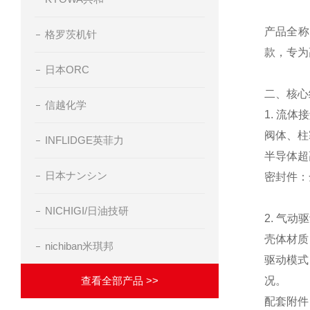
产品全称：
格罗茨机针
款，专为
日本ORC
二、核心
信越化学
1. 流
阀体、柱
INFLIDGE英菲力
半导体超
日本ナンシン
密封件：全
NICHIGI/日油技研
2. 气
壳体材质
nichiban米琪邦
驱动模式
查看全部产品 >>
况。
配套附件