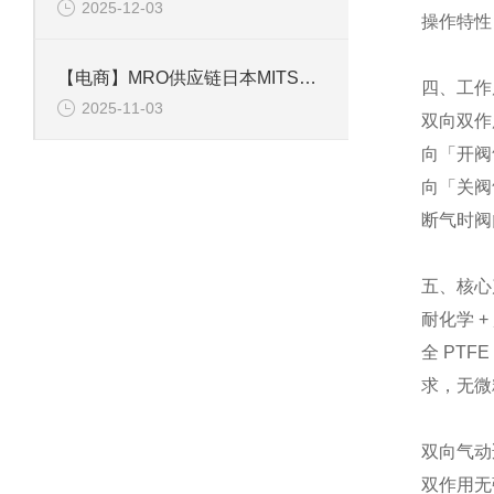
2025-12-03
操作特性
【电商】MRO供应链日本MITSUBISHI三菱 异步电机 SF-QRV
四、工作
2025-11-03
双向双作
向「开阀
向「关阀
断气时阀
五、核心
耐化学 +
全 PT
求，无微
双向气动
双作用无