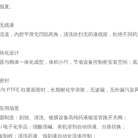
报废。
无残液
流道，内腔平滑无凹陷死角，清洗吹扫无药液残留，杜绝不同药
块化设计
器与阀体一体化成型，体积小巧，节省设备控制柜安装空间；底
密封
 圈与 PTFE 柱塞面密封，长期耐化学溶胀，无渗漏，无外漏污染
应用场景
圆制造：刻蚀、清洗、镀膜设备高纯药液输送管路开关阀；
 / 电子化学品：强酸强碱、有机溶剂自动供液、分路切换；
 面板制程：清洗药液、蚀刻液自动化流体控制；