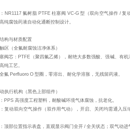
NR1117 氟树脂 PTFE 柱塞阀 VC-G 型（双向空气操作
高纯腐蚀药液自动化通断控制设计。
结构与材质配置
体接触区（全氟耐腐蚀洁净体系）
塞阀芯：PTFE（聚四氟乙烯），耐绝大多数强酸、强碱、有
高纯工艺。
氟 Perfluoro O 型圈，零溶出、耐化学溶胀，无残留药液。
动驱动执行机构（黑色上部组件）
：PPS 高强度工程塑料，耐酸碱环境气体腐蚀，抗老化。
：复动双向空气操作（双作用气动），开启、关闭均需通入压
：顶部位置指示表盘，直观显示阀门全开 / 全关状态；双气动进气