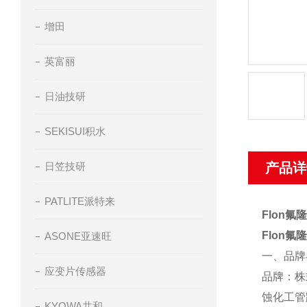
增田
英富丽
日油技研
SEKISUI积水
日笠技研
产品详
PATLITE派特来
Flon
氟隆
Flon
氟隆
ASONE亚速旺
一、品牌
应变片传感器
品牌：株
蚀化工管
KYOWA共和