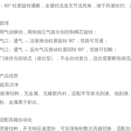
：90° 柱塞旋转通断，全通径流道无节流死角，便于药液吹扫、
原理
用气动驱动，两组独立气路分别控制阀芯旋转：
气口」通气 → 活塞推动柱塞旋转 90°，管路可导通；
气口」通气 → 反向气压推动柱塞回转 90°，管路可切断；
门保持当前状态（保位型），不会自动复位，适合需要断电保流
产品优势
 超高洁净
FE 接液结构，无金属、无橡胶内衬，适配半导体光刻液、蚀刻
粒、金属离子析出。
适配高频自动化
弹簧结构，开关响应速度快，可实现每秒数次高频切换，适配自