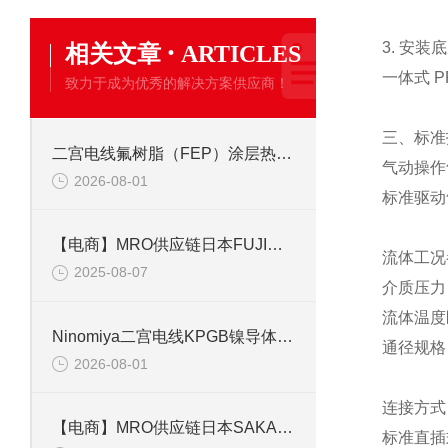
·
3. 安装
相关文章
ARTICLES
一体式 
致力于成为优秀的解决方案供应商！
三、标准
二宫电线氟树脂（FEP）涂层热电偶线的特点
气动操作
2026-08-01
标准驱动气
【电商】MRO供应链日本FUJI富士 气动磨模机 FG-26-20
流体工况
2025-08-07
介质压力（
流体温度区
Ninomiya二宫电线KPGB镍导体聚酰亚胺胶带缠绕玻璃编织线 220℃
通径规格
2026-08-01
连接方式
【电商】MRO供应链日本SAKAGUCHI坂口电热 MC1010 微型加热片
标准直插