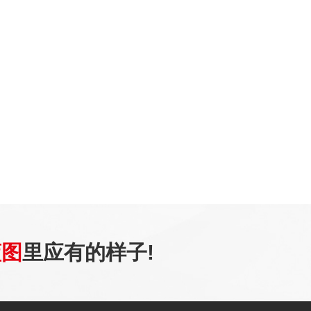
蓝图
里应有的样子!