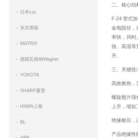
二、核心结
日本csc
F-24 
东京测器
金电阻丝，
率快，同时
MATRIX
蚀、高湿等
升。
德国瓦格纳Wagner
三、关键技
YOKOTA
高效换热，
SHARP夏普
螺旋翅片强
HIWIN上银
上升，缩短
绝缘耐压，
BL
产品绝缘性
ABB