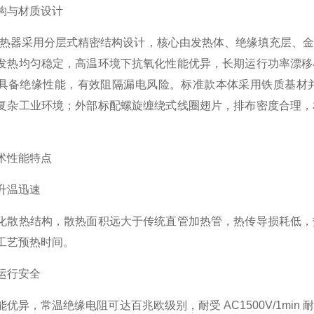
构与材质设计
管式加热器采用分层式精密结构设计，核心由发热体、绝缘填充层
发热均匀稳定，高温环境下抗氧化性能优异，长期运行功率漂移
具备绝缘性能，有效阻隔漏电风险。标准款本体采用铁质基材
复杂工业环境；外部标配螺旋缠绕式线圈翅片，排布密度合理，
术性能特点
升温迅速
化散热结构，散热面积远大于传统直管加热管，热传导损耗低，
工艺预热时间。
运行安全
能优异，常温绝缘电阻可达百兆欧级别，耐受 AC1500V/1m