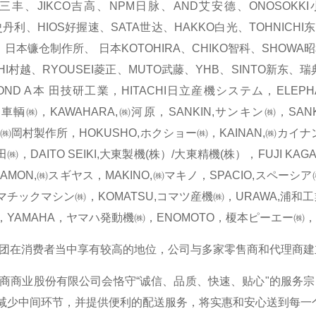
YO三丰、JIKCO吉高、NPM日脉、AND艾安德、ONOSOK
Y史丹利、HIOS好握速、SATA世达、HAKKO白光、TOHNICHI
SU、日本镰仓制作所、 日本KOTOHIRA、CHIKO智科、SHOW
HI村越、RYOUSEI菱正、MUTO武藤、YHB、SINTO新东、瑞典A
ND A本 田技研工業，HITACHI日立産機システム，ELE
東正車輌㈱，KAWAHARA,㈱河原，SANKIN,サンキン㈱，SA
A,㈱岡村製作所，HOKUSHO,ホクショー㈱，KAINAN,㈱カイナン，
，DAITO SEIKI,大東製機(株）/大東精機(株），FUJI KAG
HAMON,㈱スギヤス，MAKINO,㈱マキノ，SPACIO,スペーシア
チックマシン㈱，KOMATSU,コマツ産機㈱，URAWA,浦和工業
，YAMAHA，ヤマハ発動機㈱，ENOMOTO，榎本ピーエー㈱
消费者当中享有较高的地位，公司与多家零售商和代理商建
业股份有限公司会恪守“诚信、品质、快速、贴心"的服务宗
减少中间环节，并提供便利的配送服务，将实惠和安心送到每一