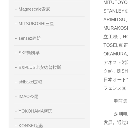
MITUTO
Magnescale索尼
STANLE
ARIMIT
MITSUBOSHI三星
MURAKOS
立工機，HO
sensez静雄
TOSEI,
SKF斯凯孚
OKAMUR
アネスト岩田㈱
B&PLUS比安德普拉斯
ク㈱，BIS
日本オートマ
shibakei芝軽
フェンス㈱
IMAO今尾
电商集团在
YOKOHAMA横滨
深圳电商商
发展。通过
KONSEI近藤