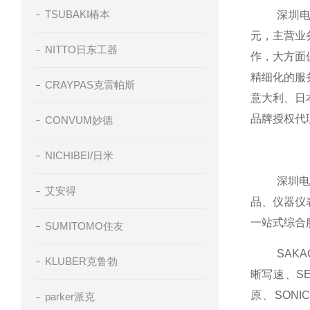
TSUBAKI椿本
深圳电商商
元，主营业
NITTO日东工器
作，大方面
精细化的服
CRAYPAS克雷帕斯
意大利、日
品牌授权代
CONVUM妙德
NICHIBEI/日米
深圳电商商
艾安得
品、仪器仪
一站式综合
SUMITOMO住友
SAKAGU
KLUBER克鲁勃
晰写速、SE
原、SONI
parker派克