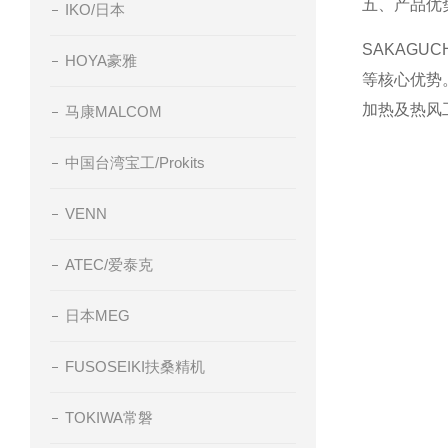
五、产品优
IKO/日本
SAKAG
HOYA豪雅
等核心优势
加热及热风
马康MALCOM
中国台湾宝工/Prokits
VENN
ATEC/爱泰克
日本MEG
FUSOSEIKI扶桑精机
TOKIWA常磐