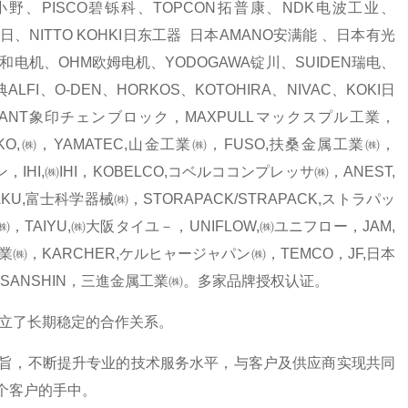
KI小野、PISCO碧铄科、TOPCON拓普康、NDK电波工业、
东日、NITTO KOHKI日东工器 日本AMANO安满能 、日本有光
A昭和电机、OHM欧姆电机、YODOGAWA锭川、SUIDEN瑞电、
LFI、O-DEN、HORKOS、KOTOHIRA、NIVAC、KOKI日
PHANT象印チェンブロック，MAXPULLマックスプル工業，
NKO,㈱，YAMATEC,山金工業㈱，FUSO,扶桑金属工業㈱，
IHI,㈱IHI，KOBELCO,コベルココンプレッサ㈱，ANEST,
AKU,富士科学器械㈱，STORAPACK/STRAPACK,ストラパッ
㈱，TAIYU,㈱大阪タイユ－，UNIFLOW,㈱ユニフロー，JAM,
㈱，KARCHER,ケルヒャージャパン㈱，TEMCO，JF,日本
，SANSHIN，三進金属工業㈱。多家品牌授权认证。
立了长期稳定的合作关系。
旨，不断提升专业的技术服务水平，与客户及供应商实现共同
个客户的手中。