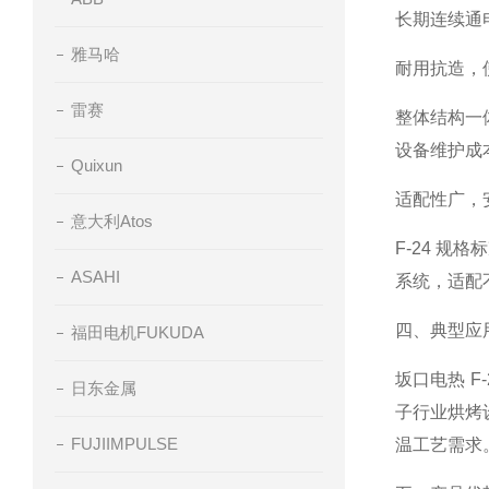
长期连续通
雅马哈
耐用抗造，
雷赛
整体结构一
设备维护成
Quixun
适配性广，
意大利Atos
F-24 
ASAHI
系统，适配
四、典型应
福田电机FUKUDA
坂口电热 
日东金属
子行业烘烤
FUJIIMPULSE
温工艺需求