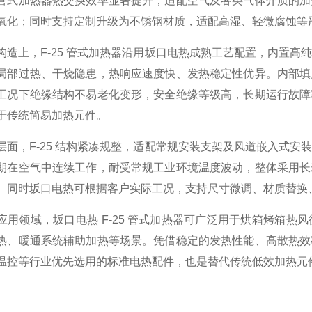
管式加热器热交换效率显著提升，适配空气及各类气体介质的加
氧化；同时支持定制升级为不锈钢材质，适配高湿、轻微腐蚀等
构造上，F-25 管式加热器沿用坂口电热成熟工艺配置，内置
局部过热、干烧隐患，热响应速度快、发热稳定性优异。内部填
工况下绝缘结构不易老化变形，安全绝缘等级高，长期运行故障
于传统简易加热元件。
层面，F-25 结构紧凑规整，适配常规安装支架及风道嵌入式
期在空气中连续工作，耐受常规工业环境温度波动，整体采用长
。同时坂口电热可根据客户实际工况，支持尺寸微调、材质替换
应用领域，坂口电热 F-25 管式加热器可广泛用于烘箱烤箱
热、暖通系统辅助加热等场景。凭借稳定的发热性能、高散热效
温控等行业优先选用的标准电热配件，也是替代传统低效加热元