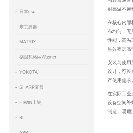
相较普通直
耐高温不易
日本csc
在核心内部
东京测器
布均匀，无
性能，高温
MATRIX
热效率远高
德国瓦格纳Wagner
安装与使用
设计，可长
YOKOTA
产使用需求
SHARP夏普
在实际工业
HIWIN上银
设备空间补
制造、暖通
BL
ABB