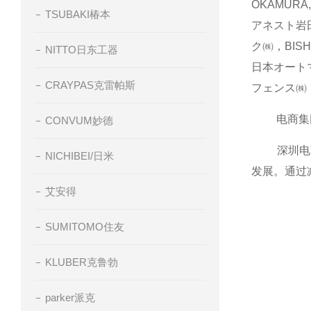
OKAMUR
TSUBAKI椿本
アネスト岩田㈱
ク㈱，BIS
NITTO日东工器
日本オートマ
CRAYPAS克雷帕斯
フェンス㈱
电商集团在
CONVUM妙德
深圳电商商
NICHIBEI/日米
发展。通过
艾安得
SUMITOMO住友
KLUBER克鲁勃
parker派克