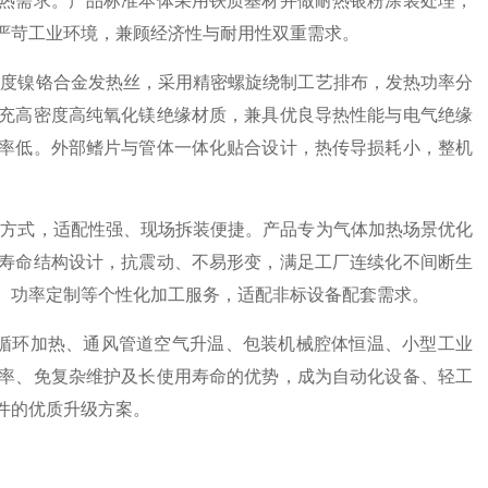
热需求。产品标准本体采用铁质基材并做耐热银粉涂装处理，
严苛工业环境，兼顾经济性与耐用性双重需求。
高纯度镍铬合金发热丝，采用精密螺旋绕制工艺排布，发热功率分
充高密度高纯氧化镁绝缘材质，兼具优良导热性能与电气绝缘
率低。外部鳍片与管体一体化贴合设计，热传导损耗小，整机
安装方式，适配性强、现场拆装便捷。产品专为气体加热场景优化
寿命结构设计，抗震动、不易形变，满足工厂连续化不间断生
、功率定制等个性化加工服务，适配非标设备配套需求。
热风循环加热、通风管道空气升温、包装机械腔体恒温、小型工业
率、免复杂维护及长使用寿命的优势，成为自动化设备、轻工
件的优质升级方案。