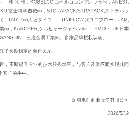
IHI,㈱IHI，KOBELCO,コベルココンプレッサ㈱，ANEST,
AKU,富士科学器械㈱，STORAPACK/STRAPACK,ストラパッ
㈱，TAIYU,㈱大阪タイユ－，UNIFLOW,㈱ユニフロー，JAM,
㈱，KARCHER,ケルヒャージャパン㈱，TEMCO，JF,日本
，SANSHIN，三進金属工業㈱。多家品牌授权认证。
立了长期稳定的合作关系。
旨，不断提升专业的技术服务水平，与客户及供应商实现共同
个客户的手中。
深圳电商商业股份有限公司
2026/5/12