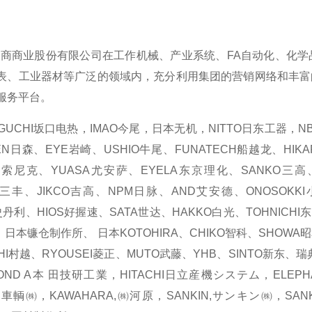
业股份有限公司在工作机械、产业系统、FA自动化、化学品
表、工业器材等广泛的领域内，充分利用集团的营销网络和丰富
服务平台。
CHI坂口电热，IMAO今尾，日本无机，NITTO日东工器，NBK
N日森、EYE岩崎、USHIO牛尾、FUNATECH船越龙、HIKA
C索尼克、YUASA尤安萨、EYELA东京理化、SANKO三高、
YO三丰、JIKCO吉高、NPM日脉、AND艾安德、ONOSOK
Y史丹利、HIOS好握速、SATA世达、HAKKO白光、TOHNICHI
SU、日本镰仓制作所、 日本KOTOHIRA、CHIKO智科、SHOW
HI村越、RYOUSEI菱正、MUTO武藤、YHB、SINTO新东、瑞典A
ND A本 田技研工業，HITACHI日立産機システム，ELE
東正車輌㈱，KAWAHARA,㈱河原，SANKIN,サンキン㈱，SA