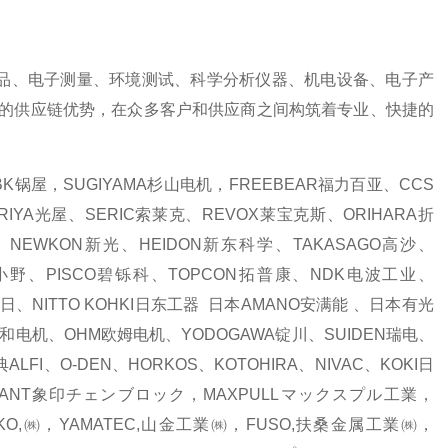
、电子测量、环境测试、科学分析仪器、机电设备、电子产
的供应链优势，在众多客户和供应商之间构筑着专业、快捷的
锅屋，SUGIYAMA杉山电机，FREEBEAR福力百亚、CCS
RIYA光屋、SERIC索莱克、REVOX莱宝克斯、ORIHARA折
NEWKON新光、HEIDON新东科学、TAKASAGO高沙、
KI小野、PISCO碧铄科、TOPCON拓普康、NDK电波工业、
东日、NITTO KOHKI日东工器 日本AMANO安满能 、日本有光
A昭和电机、OHM欧姆电机、YODOGAWA锭川、SUIDEN瑞电、
LFI、O-DEN、HORKOS、KOTOHIRA、NIVAC、KOKI日
PHANT象印チェンブロック，MAXPULLマックスプル工業，
NKO,㈱，YAMATEC,山金工業㈱，FUSO,扶桑金属工業㈱，