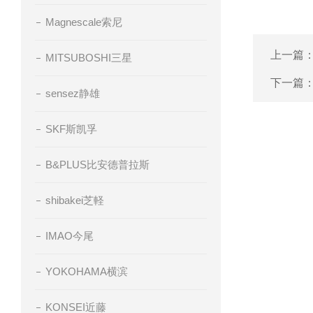
Magnescale索尼
上一篇
MITSUBOSHI三星
下一篇
sensez静雄
SKF斯凯孚
B&PLUS比安德普拉斯
shibakei芝軽
IMAO今尾
YOKOHAMA横滨
KONSEI近藤