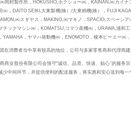
A,㈱岡村製作所，HOKUSHO,ホクショー㈱，KAINAN,㈱カイナン，
，DAITO SEIKI,大東製機(株）/大東精機(株），FUJI KAG
HAMON,㈱スギヤス，MAKINO,㈱マキノ，SPACIO,スペーシア
チックマシン㈱，KOMATSU,コマツ産機㈱，URAWA,浦和工業
，YAMAHA，ヤマハ発動機㈱，ENOMOTO，榎本ピーエー㈱
消费者当中享有较高的地位，公司与多家零售商和代理商建
业股份有限公司会恪守“诚信、品质、快速、贴心"的服务宗
减少中间环节，并提供便利的配送服务，将实惠和安心送到每一