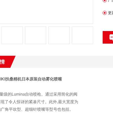
产
更
情
SEIKI扶桑精机日本原装自动雾化喷嘴
量级的
Lumina
自动喷枪。通过采用简化的阀
实现了令人惊讶的紧凑尺寸。此外
,
最大宽度为
的广角平吹型、超细针喷嘴等
型号也包括。