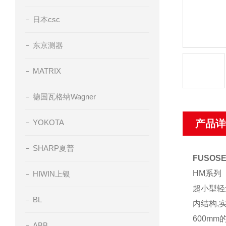
日本csc
东京测器
MATRIX
德国瓦格纳Wagner
YOKOTA
产品详
SHARP夏普
FUSO
HM
系列
HIWIN上银
超小型轻
BL
内结构
,
600mm
ABB