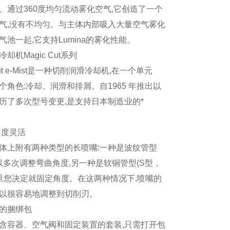
。通过
360
度均匀流动雾化空气
,
它创造了一个
气
,
没有不均匀。与主体内部吸入大量空气雾化
气池一起
,
它支持
Lumina
的雾化性能。
冷却机
Magic Cut
系列
t e-Mist
是一种切削润滑冷却机
,
在一个单元
个角色
:
冷却、润滑和排屑。自
1965
年推出以
历了多次型号变更
,
是支持日本制造业的*
角度灵活
体上附有两种类型的长喷嘴
:
一种是波纹管型
以多次调整弯曲角度
,
另一种是软铜管型
(S
型，
旦您决定就固定角度。在这两种情况下
,
喷嘴的
以很容易地调整到切削刃。
的捆绑包
含容器、空气阀和固定装置的套装
,
只需打开包