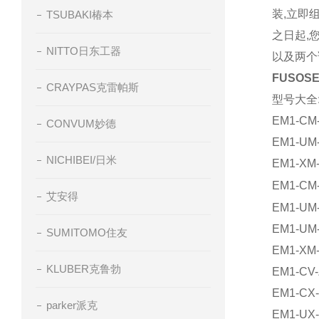
装
,
立即
TSUBAKI椿本
之日起
,
NITTO日东工器
以及两个
FUSO
CRAYPAS克雷帕斯
型号大全
EM1-CM
CONVUM妙德
EM1-UM
NICHIBEI/日米
EM1-XM
EM1-CM
艾安得
EM1-UM
EM1-UM
SUMITOMO住友
EM1-XM
KLUBER克鲁勃
EM1-CV-
EM1-CX
parker派克
EM1-UX