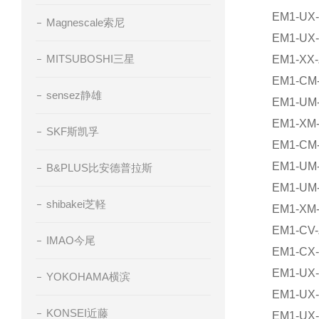
EM1-UX
Magnescale索尼
EM1-UX
MITSUBOSHI三星
EM1-XX-
EM1-CM
sensez静雄
EM1-UM
EM1-XM
SKF斯凯孚
EM1-CM
EM1-UM
B&PLUS比安德普拉斯
EM1-UM
shibakei芝軽
EM1-XM
EM1-CV-
IMAO今尾
EM1-CX-
EM1-UX-
YOKOHAMA横滨
EM1-UX-
KONSEI近藤
EM1-UX