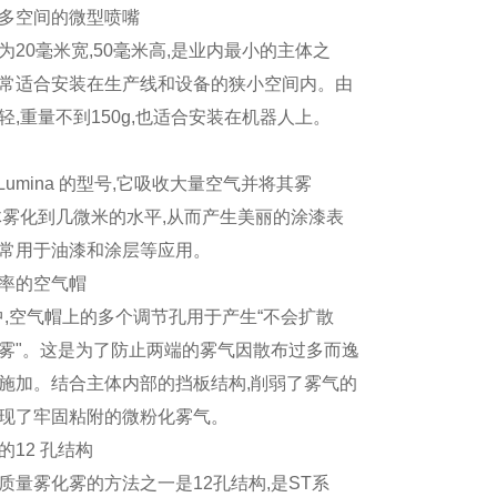
多空间的微型喷嘴
为
20
毫米宽
,50
毫米高
,
是业内最小的主体之
常适合安装在生产线和设备的狭小空间内。由
轻
,
重量不到
150g,
也适合安装在机器人上。
Lumina
的
型号
,
它吸收大量空气并将其雾
体雾化到几微米的水平
,
从而产生美丽的涂漆表
常用于油漆和涂层等应用。
率的空气帽
中
,
空气帽上的多个调节孔用于产生
“
不会扩散
雾
"
。这是为了防止两端的雾气因散布过多而逸
施加。结合主体内部的挡板结构
,
削弱了雾气的
现了牢固粘附的微粉化雾气。
的
12
孔结构
质量雾化雾的方法之一是
12
孔结构
,
是
ST
系