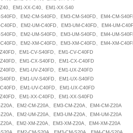
Z40
、
EM1-XX-C40
、
EM1-XX-S40
-S40FD
、
EM2-CM-S40FD
、
EM3-CM-S40FD
、
EM4-CM-S40F
-C40FD
、
EM2-UM-C40FD
、
EM3-UM-C40FD
、
EM4-UM-C40
-S40FD
、
EM2-UM-S40FD
、
EM3-UM-S40FD
、
EM4-UM-S40F
-C40FD
、
EM2-XM-C40FD
、
EM3-XM-C40FD
、
EM4-XM-C40F
-Z40FD
、
EM1-CV-S40FD
、
EM1-CV-C40FD
-Z40FD
、
EM1-CX-S40FD
、
EM1-CX-C40FD
-Z40FD
、
EM1-UV-Z40FD
、
EM1-UX-Z40FD
-S40FD
、
EM1-UV-S40FD
、
EM1-UX-S40FD
-C40FD
、
EM1-UV-C40FD
、
EM1-UX-C40FD
-Z40FD
、
EM1-XX-C40FD
、
EM1-XX-S40FD
-Z20A
、
EM2-CM-Z20A
、
EM3-CM-Z20A
、
EM4-CM-Z20A
-Z20A
、
EM2-UM-Z20A
、
EM3-UM-Z20A
、
EM4-UM-Z20A
-Z20A
、
EM2-XM-Z20A
、
EM3-XM-Z20A
、
EM4-XM-Z20A
-S20A
、
EM2-CM-S20A
、
EM3-CM-S20A
、
EM4-CM-S20A