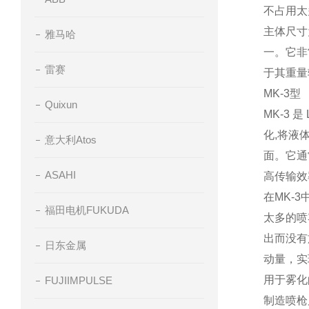
不占用太
主体尺寸
雅马哈
一。它非
雷赛
于其重量
MK-3
型
Quixun
MK-3
是
化
,
将液
意大利Atos
面。它通
ASAHI
高传输效
在
MK-3
福田电机FUKUDA
太多的喷
出而没有
日东金属
动量，实
用于雾化
FUJIIMPULSE
制造喷枪