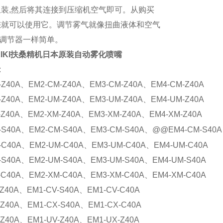
组装
,
然后将其连接到压缩机空气即可。从购买
您就可以使用它。调节雾气就像扭曲液体和空气
调节器一样简单。
SEIKI扶桑精机日本原装自动雾化喷嘴
:
-Z40A
、
EM2-CM-Z40A
、
EM3-CM-Z40A
、
EM4-CM-Z40A
-Z40A
、
EM2-UM-Z40A
、
EM3-UM-Z40A
、
EM4-UM-Z40A
-Z40A
、
EM2-XM-Z40A
、
EM3-XM-Z40A
、
EM4-XM-Z40A
-S40A
、
EM2-CM-S40A
、
EM3-CM-S40A
、
@@EM4-CM-S40A
-C40A
、
EM2-UM-C40A
、
EM3-UM-C40A
、
EM4-UM-C40A
-S40A
、
EM2-UM-S40A
、
EM3-UM-S40A
、
EM4-UM-S40A
-C40A
、
EM2-XM-C40A
、
EM3-XM-C40A
、
EM4-XM-C40A
Z40A
、
EM1-CV-S40A
、
EM1-CV-C40A
-Z40A
、
EM1-CX-S40A
、
EM1-CX-C40A
-Z40A
、
EM1-UV-Z40A
、
EM1-UX-Z40A