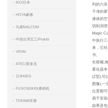
IKO/日本
列的六倍
干净的雾
HOYA豪雅
液体的空
切削润滑
马康MALCOM
Magic Cu
中国台湾宝工/Prokits
中执行三
来，它经
VENN
书。
长喷嘴
,
ATEC/爱泰克
雾化器本
日本MEG
(Z
型
),
可
图像
),
一
FUSOSEIKI扶桑精机
位置都可
易于安装
TOKIWA常磐
如果是包