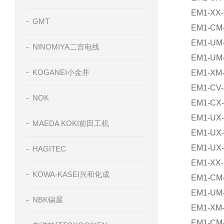
EM1-XX-
GMT
EM1-CM
EM1-UM
NINOMIYA二宫电线
EM1-UM
KOGANEI小金井
EM1-XM
EM1-CV
NOK
EM1-CX
EM1-UX
MAEDA KOKI前田工机
EM1-UX
EM1-UX
HAGITEC
EM1-XX
KOWA-KASEI兴和化成
EM1-CM
EM1-UM
NBK锅屋
EM1-XM
EM1-CM