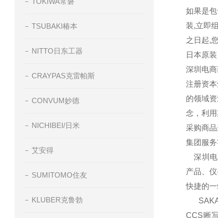
TOKIWA常磐
如果是包
装
,
立即
TSUBAKI椿本
之日起
,
NITTO日东工器
日本原装
深圳电商
CRAYPAS克雷帕斯
注册资本
的领域资
CONVUM妙德
念，利用
NICHIBEI/日米
采购商品
集团服务
艾安得
深圳电商
产品、仪
SUMITOMO住友
快捷的一
KLUBER克鲁勃
SAKA
CCS晰