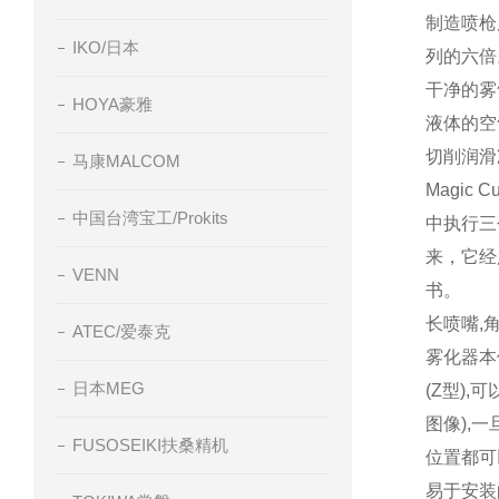
制造喷枪
IKO/日本
列的六倍
干净的雾
HOYA豪雅
液体的空
切削润滑
马康MALCOM
Magic Cu
中国台湾宝工/Prokits
中执行三
来，它经
VENN
书。
长喷嘴
,
ATEC/爱泰克
雾化器本
日本MEG
(Z
型
),
可
图像
),
一
FUSOSEIKI扶桑精机
位置都可
易于安装