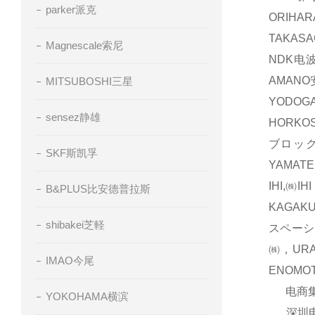
parker派克
ORIH
TAKAS
Magnescale索尼
NDK电波
AMAN
MITSUBOSHI三星
YODOG
sensez静雄
HORKO
ブロック
SKF斯凯孚
YAMAT
IHI,㈱
B&PLUS比安德普拉斯
KAGAK
shibakei芝軽
スペーシ
㈱，UR
IMAO今尾
ENOM
电商集团
YOKOHAMA横滨
深圳电商