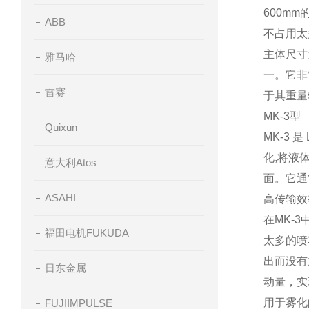
600mm
ABB
不占用太
主体尺寸
雅马哈
一。它非
雷赛
于其重量
MK-3
型
Quixun
MK-3
是
化
,
将液
意大利Atos
面。它通
ASAHI
高传输效
在
MK-3
福田电机FUKUDA
太多的喷
出而没有
日东金属
动量，实
用于雾化
FUJIIMPULSE