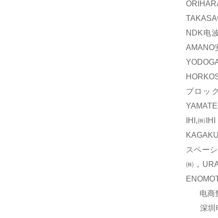
ORIH
TAKAS
NDK电波
AMAN
YODOG
HORKO
ブロック
YAMAT
IHI,㈱
KAGAK
スペーシ
㈱，UR
ENOM
电商集团
深圳电商