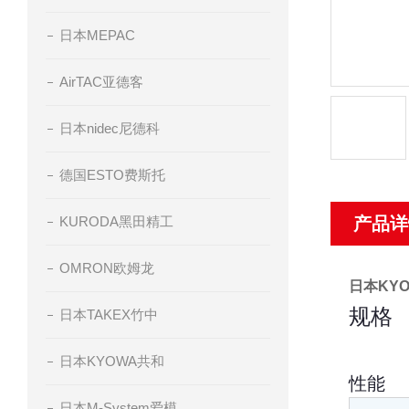
日本MEPAC
AirTAC亚德客
日本nidec尼德科
德国ESTO费斯托
KURODA黑田精工
产品详
OMRON欧姆龙
日本KY
规格
日本TAKEX竹中
日本KYOWA共和
性能
日本M-System爱模