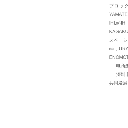
ブロック
YAMAT
IHI,㈱
KAGAK
スペーシ
㈱，UR
ENOM
电商集团
深圳电商
共同发展