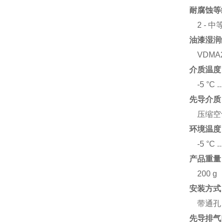
耐腐蚀等
2 - 
油漆湿润
VDMA2
介质温度
-5 °C .
先导介质
压缩空气，
环境温度
-5 °C .
产品重量
200 g
安装方式
带通孔
先导排气口