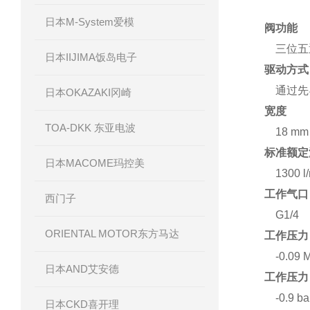
日本M-System爱模
阀功能
三位五
日本IIJIMA饭岛电子
驱动方式
通过先导
日本OKAZAKI冈崎
宽度
TOA-DKK 东亚电波
18 mm
标准额定流
日本MACOME玛控美
1300 l
工作气口
西门子
G1/4
ORIENTAL MOTOR东方马达
工作压力
-0.09 M
日本AND艾安德
工作压力
-0.9 bar
日本CKD喜开理