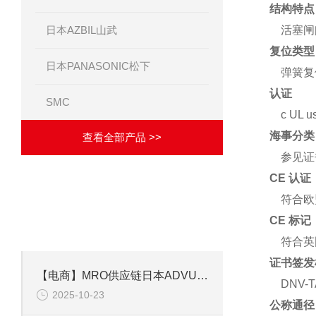
结构特点
日本AZBIL山武
活塞闸
复位类型
日本PANASONIC松下
弹簧复
认证
SMC
c UL u
海事分类
查看全部产品 >>
参见证
CE 认
·
符合欧
相关文章
ARTICLES
CE 标
致力于成为优秀的解决方案供应商！
符合英
证书签发
【电商】MRO供应链日本ADVU-20-10-P-A--德国ESTO费斯托小型气缸
DNV-T
2025-10-23
公称通径