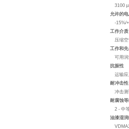
3100 µ
允许的电
-15%/
工作介质
压缩空气，
工作和先
可用润
抗振性
运输应用
耐冲击性
冲击测试
耐腐蚀等
2 - 
油漆湿润
VDMA2