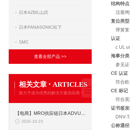
结构特点
日本AZBIL山武
活塞闸
复位类型
日本PANASONIC松下
弹簧复
认证
SMC
c UL u
海事分类
查看全部产品 >>
参见证
CE 认
·
符合欧
相关文章
ARTICLES
CE 标
致力于成为优秀的解决方案供应商！
符合英
证书签发
【电商】MRO供应链日本ADVU-20-10-P-A--德国ESTO费斯托小型气缸
DNV-T
2025-10-23
公称通径