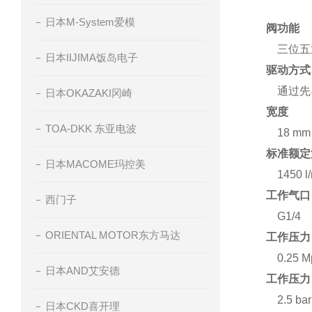
日本M-System爱模
阀功能
三位五
日本IIJIMA饭岛电子
驱动方式
通过先导
日本OKAZAKI冈崎
宽度
TOA-DKK 东亚电波
18 mm
标准额定流
日本MACOME玛控美
1450 l
工作气口
西门子
G1/4
ORIENTAL MOTOR东方马达
工作压力
0.25 M
日本AND艾安德
工作压力
2.5 bar
日本CKD喜开理