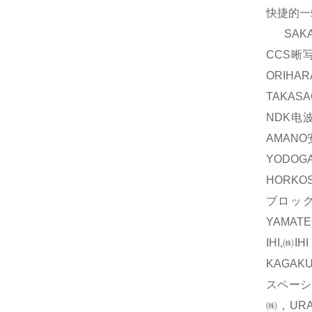
快捷的一
SAKA
CCS晰
ORIH
TAKAS
NDK电波
AMAN
YODOG
HORKO
ブロック
YAMAT
IHI,㈱
KAGAK
スペーシ
㈱，UR