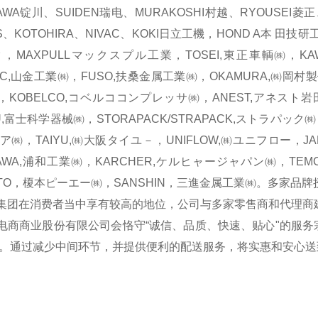
AWA锭川、SUIDEN瑞电、MURAKOSHI村越、RYOUSEI菱正
S、KOTOHIRA、NIVAC、KOKI日立工機，HOND A本 田技
，MAXPULLマックスプル工業，TOSEI,東正車輌㈱，KAWA
EC,山金工業㈱，FUSO,扶桑金属工業㈱，OKAMURA,㈱岡村
IHI，KOBELCO,コベルココンプレッサ㈱，ANEST,アネスト岩田
U,富士科学器械㈱，STORAPACK/STRAPACK,ストラパック㈱，
ア㈱，TAIYU,㈱大阪タイユ－，UNIFLOW,㈱ユニフロー，J
AWA,浦和工業㈱，KARCHER,ケルヒャージャパン㈱，TEM
OTO，榎本ピーエー㈱，SANSHIN，三進金属工業㈱。多家
在消费者当中享有较高的地位，公司与多家零售商和代理商建
商业股份有限公司会恪守“诚信、品质、快速、贴心"的服务
。通过减少中间环节，并提供便利的配送服务，将实惠和安心送