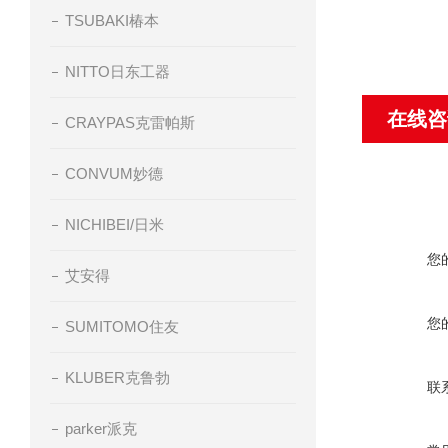
TSUBAKI椿本
NITTO日东工器
在线咨
CRAYPAS克雷帕斯
CONVUM妙德
NICHIBEI/日米
您
艾安得
您
SUMITOMO住友
KLUBER克鲁勃
联
parker派克