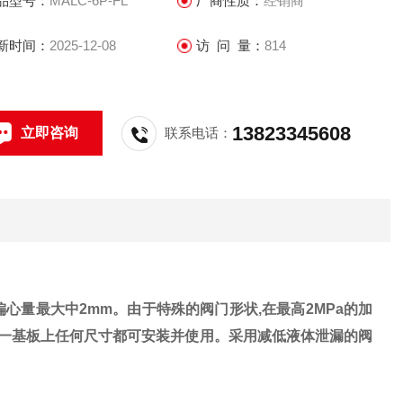
品型号：
MALC-6P-FL
厂商性质：
经销商
新时间：
2025-12-08
访 问 量：
814
13823345608
立即咨询
联系电话：
偏心量最大中2mm。由于特殊的阀门形状,在最高2MPa的加
同一基板上任何尺寸都可安装并使用。采用减低液体泄漏的阀