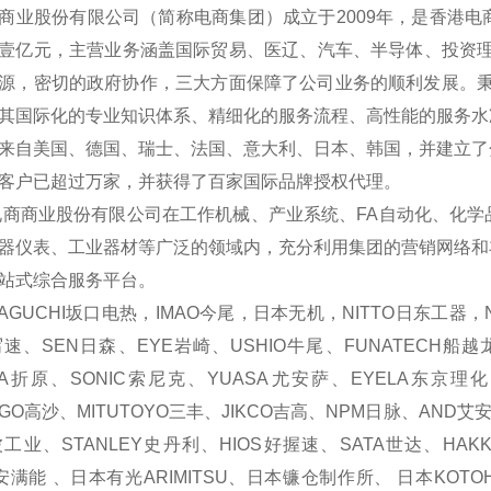
商业股份有限公司（简称电商集团）成立于2009年，是香港
壹亿元，主营业务涵盖国际贸易、医辽、汽车、半导体、投资理
源，密切的政府协作，三大方面保障了公司业务的顺利发展。秉承
其国际化的专业知识体系、精细化的服务流程、高性能的服务水
来自美国、德国、瑞士、法国、意大利、日本、韩国，并建立了
客户已超过万家，并获得了百家国际品牌授权代理。
商业股份有限公司在工作机械、产业系统、FA自动化、化学
器仪表、工业器材等广泛的领域内，充分利用集团的营销网络和
站式综合服务平台。
GUCHI坂口电热，IMAO今尾，日本无机，NITTO日东工器，N
写速、SEN日森、EYE岩崎、USHIO牛尾、FUNATECH船越龙
ARA折原、SONIC索尼克、YUASA尤安萨、EYELA东京理
AGO高沙、MITUTOYO三丰、JIKCO吉高、NPM日脉、AND艾
工业、STANLEY史丹利、HIOS好握速、SATA世达、HAKKO
O安满能 、日本有光ARIMITSU、日本镰仓制作所、 日本KOTO