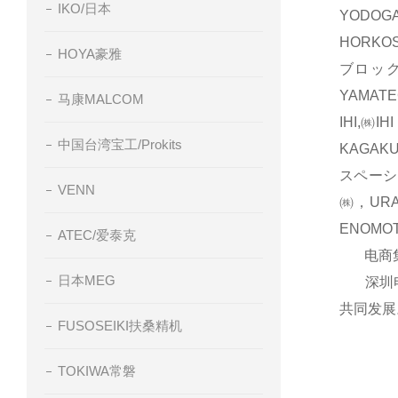
IKO/日本
YODOG
HORKO
HOYA豪雅
ブロック
YAMAT
马康MALCOM
IHI,㈱
中国台湾宝工/Prokits
KAGAK
スペーシ
VENN
㈱，UR
ENOM
ATEC/爱泰克
电商集团
日本MEG
深圳电商
共同发展
FUSOSEIKI扶桑精机
TOKIWA常磐