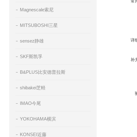
常
Magnescale索尼
MITSUBOSHI三星
详
sensez静雄
SKF斯凯孚
补
B&PLUS比安德普拉斯
shibakei芝軽
IMAO今尾
YOKOHAMA横滨
KONSEI近藤