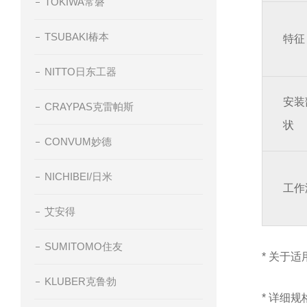
TOKIWA常磐
TSUBAKI椿本
特征
NITTO日东工器
安装
CRAYPAS克雷帕斯
状
CONVUM妙德
NICHIBEI/日米
工作
艾安得
SUMITOMO住友
* 关于
KLUBER克鲁勃
* 详细