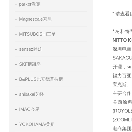
parker派克
* 请查
Magnescale索尼
* 材料
MITSUBOSHI三星
NITTO
sensez静雄
深圳电商
SAKAG
SKF斯凯孚
开理，si
福力百亚、
B&PLUS比安德普拉斯
宝克斯、S
主要合作
shibakei芝軽
关西涂料(
IMAO今尾
(ROYO
(ZOOM
YOKOHAMA横滨
电商集团