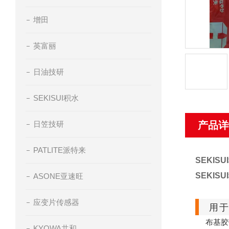
增田
英富丽
日油技研
SEKISUI积水
日笠技研
产品详
PATLITE派特来
SEKIS
SEKIS
ASONE亚速旺
应变片传感器
用
布基胶
KYOWA共和