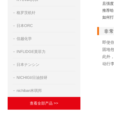
且强度
推荐给
格罗茨机针
如何打
日本ORC
非
信越化学
即使
固地
INFLIDGE英菲力
此外
动行
日本ナンシン
NICHIGI/日油技研
nichiban米琪邦
查看全部产品 >>