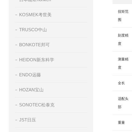
扭矩范
KOSMEK考世美
围
TRUSCO中山
刻度精
度
BONKOTE邦可
HEIDON新东科学
测量精
度
ENDO远藤
全长
HOZAN宝山
适配头
SONOTEC松泰克
部
JST日压
重量