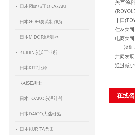
关西涂料(
日本冈崎精工OKAZAKI
(ROYOL
丰田(TOY
日本GOEI吴英制作所
住友集团
日本MIDORI绿测器
电商集团
深圳电商
KEIHIN京浜工业所
共同发展
通过减少
日本KITZ北泽
KAISE凯士
在线咨
日本TOAKO东洋计器
日本DAICO大浩研热
日本KURITA栗田