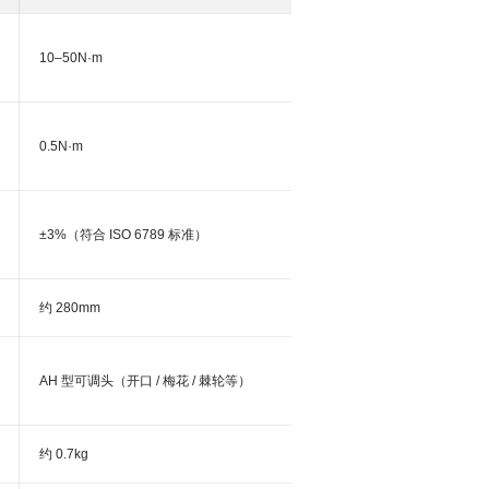
10–50N·m
0.5N·m
±3%（符合 ISO 6789 标准）
约 280mm
AH 型可调头（开口 / 梅花 / 棘轮等）
约 0.7kg