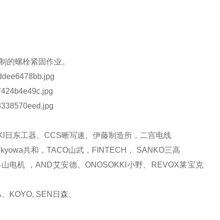
制的螺栓紧固作业。
 KOHKI日东工器、CCS晰写速、伊藤制造所，二宫电线
yowa共和，TACO山武，FINTECH， SANKO三高
A杉山电机 ，AND艾安德、ONOSOKKI小野、REVOX莱宝克
、KOYO, SEN日森、