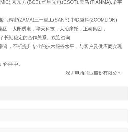
C),京东方(BOE),华星光电(CSOT),天马(TIANMA),柔宇
)，骏马精密(ZAMA)三一重工(SANY),中联重科(ZOOMLION)
，扬力集团，太阳诱电，华天科技，大冶摩托，正泰集团，
了长期稳定的合作关系。欢迎咨询
宗旨，不断提升专业的技术服务水平，与客户及供应商实现
户的手中。
深圳电商商业股份有限公司