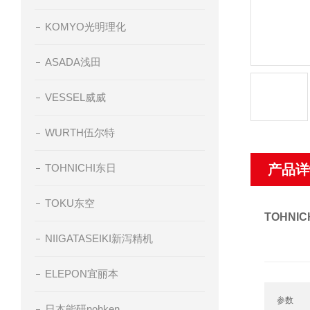
KOMYO光明理化
ASADA浅田
VESSEL威威
WURTH伍尔特
TOHNICHI东日
产品详
TOKU东空
TOHNI
NIIGATASEIKI新泻精机
ELEPON宜丽本
参数
日本能研nohken