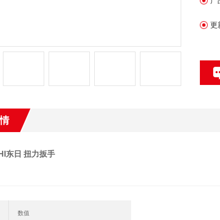
产
更
情
CHI东日 扭力扳手
数值