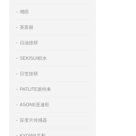
增田
英富丽
日油技研
SEKISUI积水
日笠技研
PATLITE派特来
ASONE亚速旺
应变片传感器
KYOWA共和