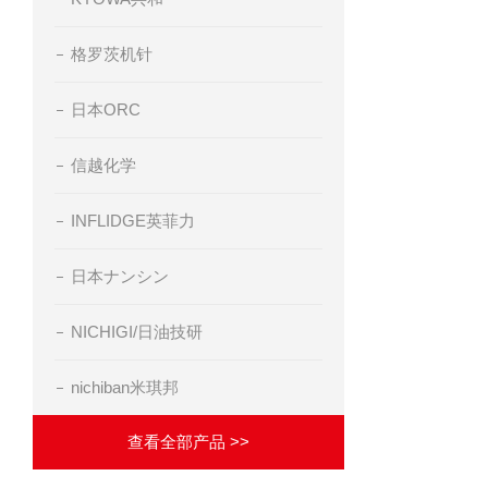
格罗茨机针
日本ORC
信越化学
INFLIDGE英菲力
日本ナンシン
NICHIGI/日油技研
nichiban米琪邦
查看全部产品 >>