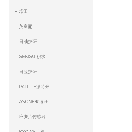
增田
英富丽
日油技研
SEKISUI积水
日笠技研
PATLITE派特来
ASONE亚速旺
应变片传感器
KYOWA共和