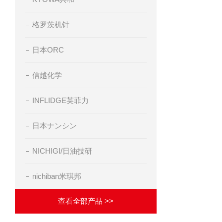
格罗茨机针
日本ORC
信越化学
INFLIDGE英菲力
日本ナンシン
NICHIGI/日油技研
nichiban米琪邦
查看全部产品 >>