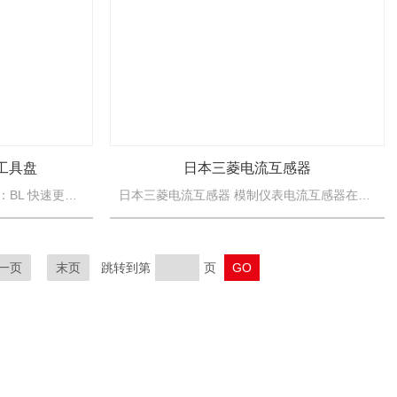
 工具盘
日本三菱电流互感器
日本BL AUTOTEC 工具盘 特点：BL 快速更换 QCP-220 型是一种用于压力机搬运和装载应用的自动末端执行器更换器，有效载荷能力为 200kg，适用于大型面板和高速机器人。它可以直接安装...
日本三菱电流互感器 模制仪表电流互感器在性能恶化时没有弹性，并且随着性能恶化，很难保持其性能，因此容易受到使用环境的影响。 从出厂带回家的变质诊断来看，建议使用后 15 年左右更新。
一页
末页
跳转到第
页