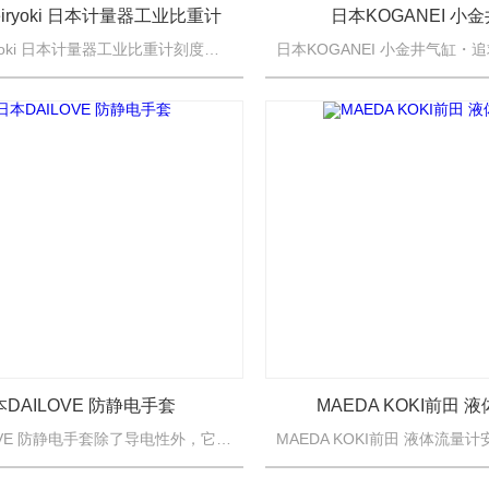
Keiryoki 日本计量器工业比重计
日本KOGANEI 小
Nihon Keiryoki 日本计量器工业比重计刻度：0.880~0.940类型：迷你尺寸（总长）：约160mm最小比例：0.002材质： 玻璃， 铅
本DAILOVE 防静电手套
MAEDA KOKI前田 
日本DAILOVE 防静电手套除了导电性外，它还具有耐溶剂性。它由聚氨酯制成，与鞋底是相同的材料，因此耐用、轻便、柔软。它由耐磨聚氨酯制成，因此即使很薄也可以重复使用。它是一种厚型 H4。