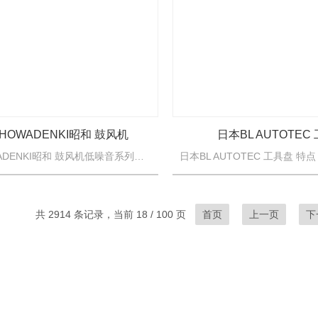
HOWADENKI昭和 鼓风机
日本BL AUTOTEC
日本SHOWADENKI昭和 鼓风机低噪音系列是符合时代需求的鼓风机。 与同等性能的涡轮鼓风机相比，噪音低5~7dB，效率高10%左右。 请注意： 如果进气温度超过 40°C 或 60...
共 2914 条记录，当前 18 / 100 页
首页
上一页
下