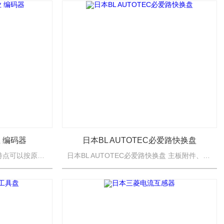
 编码器
日本BL AUTOTEC必爱路快换盘
日本MUTOH武腾工业 编码器 特点可以按原样连接到轴的空心轴形状。与轴编码器不同，它以适合设备的形式安装，无需耦合，并且可以高精度读取轴旋转。有多种产品阵容可用于长度测量和角度测量。根据机器的...
日本BL AUTOTEC必爱路快换盘 主板附件、内六角内六角螺栓 （M3×25） ×4、阶梯式平行销 x1* 密封板、O 形圈、 沉头机械螺钉与主体一起发货