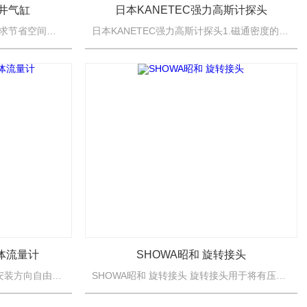
金井气缸
日本KANETEC强力高斯计探头
日本KOGANEI 小金井气缸・追求节省空间的短体薄体，15种变化的广泛阵容・广泛的功能，气缸直径从&Phi;6~100（直径6~100mm）满足各种需求。・ 方杆增加无旋转功能，实现机械设备...
日本KANETEC强力高斯计探头1.磁通密度的“REAL（实时数值）”和“PEAK HOLD（峰值）”值同时显 示。2.新增品屏幕背景灯，可手动调节开关。
液体流量计
SHOWA昭和 旋转接头
MAEDA KOKI前田 液体流量计安装方向自由安装，内部使用弹簧测量范围1N适用介质油颜色金色
SHOWA昭和 旋转接头 旋转接头用于将有压力的流体、大气压以下的流体等，从固定配管无渗漏地供给各种机械装置的旋转部分，或者进行排出。例如：要将用于加热的蒸汽热水热油等热媒体，或者用于冷却的水盐水氨氟...