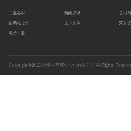
工业器材
新闻资讯
公司
自动化控件
技术文章
荣誉
电子计测
仪器仪表
光学设备
特殊光源
Copyright ©2026 深圳电商商业股份有限公司 All Rights Res
实验室器材
电工电气
作业工具
代理品牌
胶水
工具