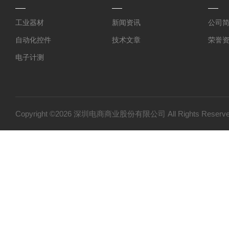
工业器材
新闻资讯
公司
自动化控件
技术文章
荣誉
电子计测
仪器仪表
光学设备
特殊光源
Copyright ©2026 深圳电商商业股份有限公司 All Rights Res
实验室器材
电工电气
作业工具
代理品牌
胶水
工具