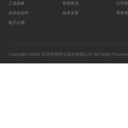
工业器材
新闻资讯
公司
自动化控件
技术文章
荣誉
电子计测
仪器仪表
光学设备
特殊光源
Copyright ©2026 深圳电商商业股份有限公司 All Rights Res
实验室器材
电工电气
作业工具
代理品牌
胶水
工具
五金工具