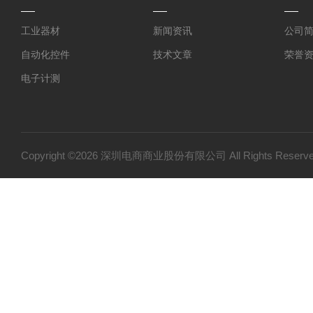
工业器材
新闻资讯
公司
自动化控件
技术文章
荣誉
电子计测
仪器仪表
光学设备
特殊光源
Copyright ©2026 深圳电商商业股份有限公司 All Rights Res
实验室器材
电工电气
作业工具
代理品牌
胶水
工具